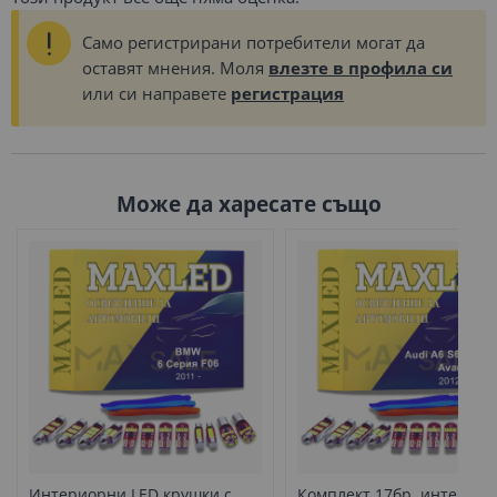
Само регистрирани потребители могат да
оставят мнения. Моля
влезте в профила си
или си направете
регистрация
Може да харесате също
Интериорни LED крушки с
Комплект 17бр. интерио