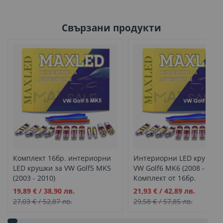
Свързани продукти
Комплект 16бр. интериорни
Интериорни LED крушки 
LED крушки за VW Golf5 MK5
VW Golf6 MK6 (2008 - 2012)
(2003 - 2010)
Комплект от 16бр.
Промо
Промо
19,89 €
/
38,90 лв.
21,93 €
/
42,89 лв.
цена
цена
27,03 €
/
52,87 лв.
29,58 €
/
57,85 лв.