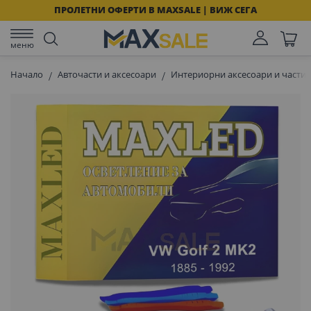
ПРОЛЕТНИ ОФЕРТИ В MAXSALE | ВИЖ СЕГА
меню
Начало
Авточасти и аксесоари
Интериорни аксесоари и части 
Преминете
към
края
на
галерията
на
изображенията