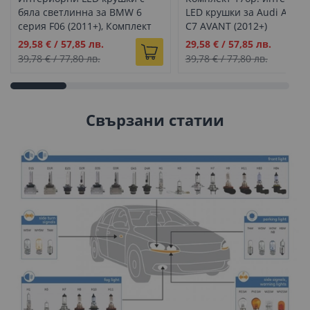
бяла светлинна за BMW 6
LED крушки за Audi A6 S6
серия F06 (2011+), Комплект
C7 AVANT (2012+)
12 бр.
Промо
Промо
29,58 €
/
57,85 лв.
29,58 €
/
57,85 лв.
цена
цена
39,78 €
/
77,80 лв.
39,78 €
/
77,80 лв.
Свързани статии