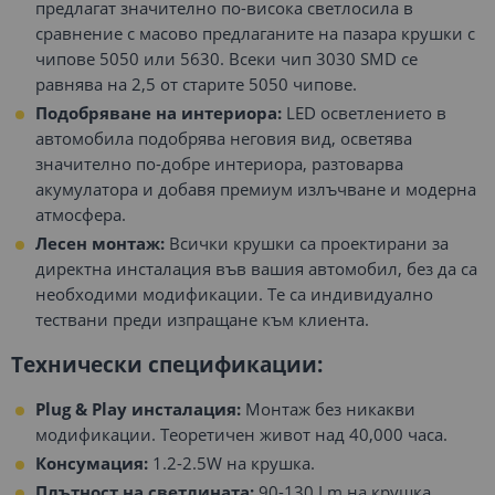
предлагат значително по-висока светлосила в
сравнение с масово предлаганите на пазара крушки с
чипове 5050 или 5630. Всеки чип 3030 SMD се
равнява на 2,5 от старите 5050 чипове.
Подобряване на интериора:
LED осветлението в
автомобила подобрява неговия вид, осветява
значително по-добре интериора, разтоварва
акумулатора и добавя премиум излъчване и модерна
атмосфера.
Лесен монтаж:
Всички крушки са проектирани за
директна инсталация във вашия автомобил, без да са
необходими модификации. Те са индивидуално
тествани преди изпращане към клиента.
Технически спецификации:
Plug & Play инсталация:
Монтаж без никакви
модификации. Теоретичен живот над 40,000 часа.
Консумация:
1.2-2.5W на крушка.
Плътност на светлината:
90-130 Lm на крушка.