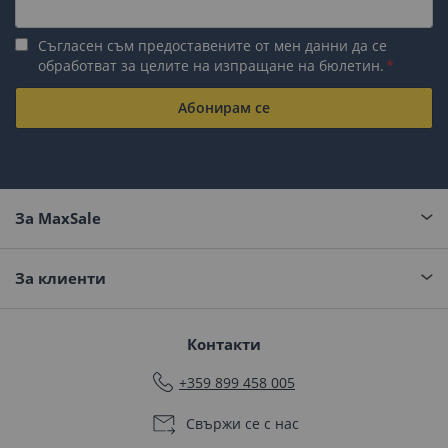
Съгласен съм предоставените от мен данни да се
обработват за целите на изпращане на бюлетин.
Абонирам се
За MaxSale
За клиенти
Контакти
+359 899 458 005
Свържи се с нас