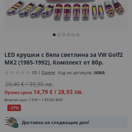
Преминете
към
началото
LED крушки с бяла светлина за VW Golf2
на
MK2 (1985-1992), Комплект от 8бр.
галерия
(0) |
Оцени
Код на артикула
IK005
със
снимки
20,40 €
/
39,90 лв.
14,79 €
/
28,93 лв.
Промо цена
Валутен курс: 1 EUR = 1.95583 BGN
-27%
Доставка на следващия ден!