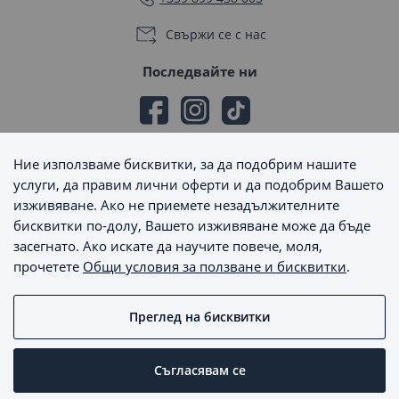
Свържи се с нас
Последвайте ни
Ние използваме бисквитки, за да подобрим нашите
Начини на плащане
услуги, да правим лични оферти и да подобрим Вашето
изживяване. Ако не приемете незадължителните
бисквитки по-долу, Вашето изживяване може да бъде
засегнато. Ако искате да научите повече, моля,
прочетете
Общи условия за ползване и бисквитки
.
Начини на доставка
Преглед на бисквитки
MaxSale © 2026 - Всички права запазени
Съгласявам се
Пишете ни