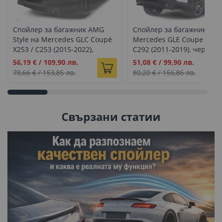
Спойлер за багажник AMG
Спойлер за багажник на
Style на Mercedes GLC Coupé
Mercedes GLE Coupe W16
X253 / C253 (2015-2022),
C292 (2011-2019), черен г
подготвен за боядисване
Промо
Промо
56,19 €
/
109,90 лв.
51,08 €
/
99,90 лв.
цена
цена
78,66 €
/
153,85 лв.
80,20 €
/
156,86 лв.
Свързани статии