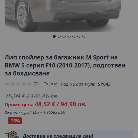
Преминете
към
началото
Лип спойлер за багажник M Sport на
на
BMW 5 серия F10 (2010-2017), подготвен
галерия
за боядисване
със
снимки
(0) |
Оцени
Код на артикула
SP043
75,09 €
/
146,86 лв.
48,52 €
/
94,90 лв.
Промо цена
Валутен курс: 1 EUR = 1.95583 BGN
-35%
Доставка на следващия ден!