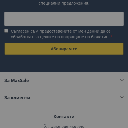
специални предложения.
Съгласен съм предоставените от мен данни да се
обработват за целите на изпращане на бюлетин.
Абонирам се
За MaxSale
За клиенти
Контакти
+359 899 458 005