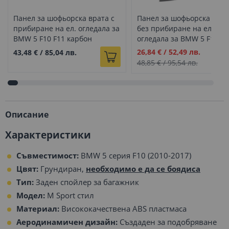
Панел за шофьорска врата с
Панел за шофьорска врат
прибиране на ел. огледала за
без прибиране на ел.
BMW 5 F10 F11 карбон
огледала за BMW 5 F10 F1
черно
Промо
26,84 €
/
52,49 лв.
43,48 €
/
85,04 лв.
цена
48,85 €
/
95,54 лв.
Описание
Характеристики
Съвместимост:
BMW 5 серия F10 (2010-2017)
Цвят:
Грундиран,
необходимо е да се боядиса
Тип:
Заден спойлер за багажник
Модел:
M Sport стил
Материал:
Висококачествена ABS пластмаса
Аеродинамичен дизайн:
Създаден за подобряване