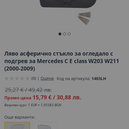
Преминете
към
началото
Ляво асферично стъкло за огледало с
на
подгрев за Mercedes C E class W203 W211
галерия
(2000-2009)
със
снимки
(0) |
Оцени
Код на артикула
1403LH
25,27 €
/
49,42 лв.
15,79 €
/
30,88 лв.
Промо цена
Валутен курс: 1 EUR = 1.95583 BGN
Още варианти: