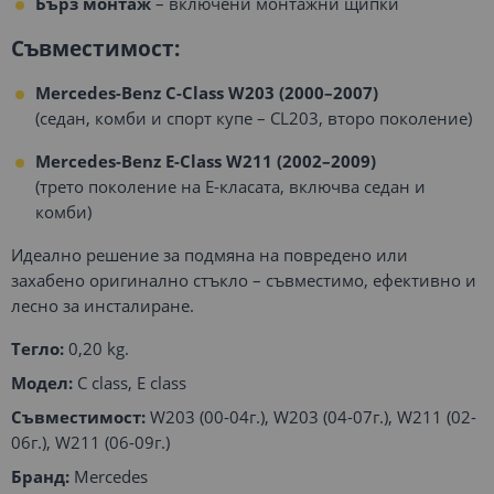
Бърз монтаж
– включени монтажни щипки
Съвместимост:
Mercedes-Benz C-Class W203 (2000–2007)
(седан, комби и спорт купе – CL203, второ поколение)
Mercedes-Benz E-Class W211 (2002–2009)
(трето поколение на E-класата, включва седан и
комби)
Идеално решение за подмяна на повредено или
захабено оригинално стъкло – съвместимо, ефективно и
лесно за инсталиране.
Тегло:
0,20 kg.
Модел:
C class, E class
Съвместимост:
W203 (00-04г.), W203 (04-07г.), W211 (02-
06г.), W211 (06-09г.)
Бранд:
Mercedes