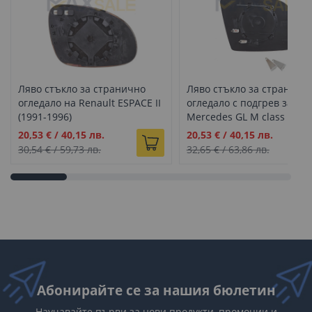
Ляво стъкло за странично
Ляво стъкло за страничн
огледало на Renault ESPACE II
огледало с подгрев за
(1991-1996)
Mercedes GL M class X164
W163 (2001-2009)
Промо
Промо
20,53 €
/
40,15 лв.
20,53 €
/
40,15 лв.
цена
цена
30,54 €
/
59,73 лв.
32,65 €
/
63,86 лв.
Абонирайте се за нашия бюлетин
Научавайте първи за нови продукти, промоции и