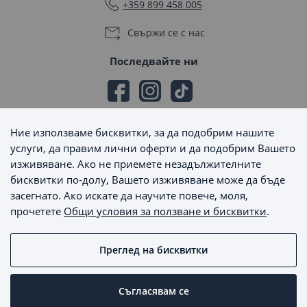
+359 899 458 005
Свържи се с нас
Последвайте ни
Ние използваме бисквитки, за да подобрим нашите
Начини на плащане
услуги, да правим лични оферти и да подобрим Вашето
изживяване. Ако не приемете незадължителните
бисквитки по-долу, Вашето изживяване може да бъде
засегнато. Ако искате да научите повече, моля,
прочетете
Общи условия за ползване и бисквитки
.
Начини на доставка
Преглед на бисквитки
MaxSale © 2026 - Всички права запазени
Съгласявам се
Пишете ни