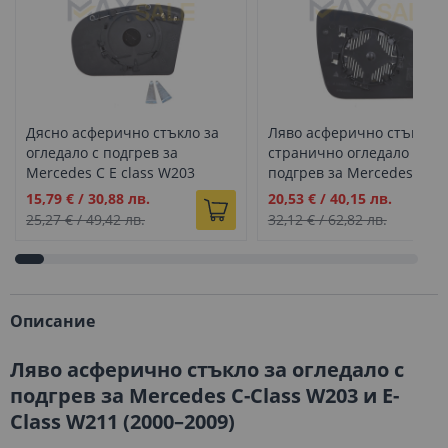
Дясно асферично стъкло за
Ляво асферично стъкло з
огледало с подгрев за
странично огледало с
Mercedes C E class W203
подгрев за Mercedes C cl
W211 (2000-2009)
W204 (2007-2011)
Промо
Промо
15,79 €
/
30,88 лв.
20,53 €
/
40,15 лв.
цена
цена
25,27 €
/
49,42 лв.
32,12 €
/
62,82 лв.
Описание
Ляво асферично стъкло за огледало с
подгрев за Mercedes C-Class W203 и E-
Class W211 (2000–2009)