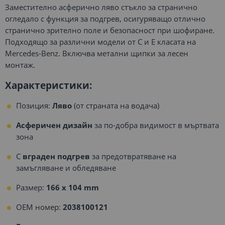
Заместително асферично ляво стъкло за странично
огледало с функция за подгрев, осигуряващо отлично
странично зрително поле и безопасност при шофиране.
Подходящо за различни модели от C и E класата на
Mercedes-Benz. Включва метални щипки за лесен
монтаж.
Характеристики:
Позиция:
Ляво
(от страната на водача)
Асферичен дизайн
за по-добра видимост в мъртвата
зона
С
вграден подгрев
за предотвратяване на
замъгляване и обледяване
Размер:
166 x 104 mm
OEM номер:
2038100121