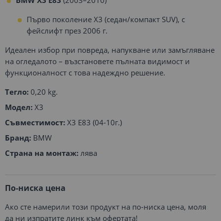
Първо поколение X3 (седан/компакт SUV), с
фейслифт през 2006 г.
Идеален избор при повреда, напукване или замъгляване
на огледалото – възстановете пълната видимост и
функционалност с това надеждно решение.
Тегло:
0,20 kg.
Модел:
X3
Съвместимост:
X3 E83 (04-10г.)
Бранд:
BMW
Страна на монтаж:
лява
По-ниска цена
Ако сте намерили този продукт на по-ниска цена, моля
да ни изпратите линк към офертата!