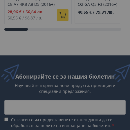
C8 A7 4K8 A8 D5 (2016+)
Q2 GA Q3 F3 (2016+)
Промо
28,96 €
/
56,64 лв.
40,55 €
/
79,31 лв.
цена
50,55 €
/
98,87 лв.
Абонирайте се за нашия бюлетин
Научавайте първи за нови продукти, промоции и
специални предложения.
Съгласен съм предоставените от мен данни да се
обработват за целите на изпращане на бюлетин.