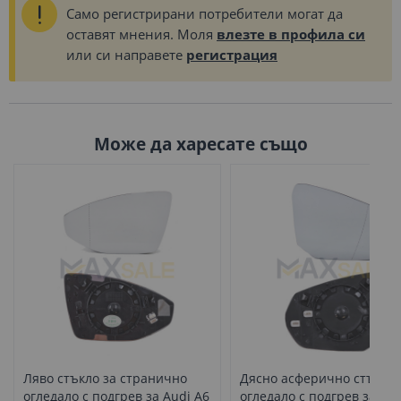
Само регистрирани потребители могат да
оставят мнения. Моля
влезте в профила си
или си направете
регистрация
Може да харесате също
Ляво стъкло за странично
Дясно асферично стъкло 
огледало с подгрев за Audi A6
огледало с подгрев за Aud