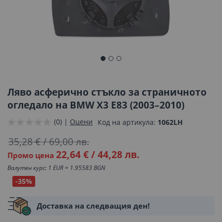
Преминете
към
началото
Ляво асферично стъкло за страничното
на
огледало на BMW X3 E83 (2003–2010)
галерия
(0) |
Оцени
Код на артикула
1062LH
със
снимки
35,28 €
/
69,00 лв.
22,64 €
/
44,28 лв.
Промо цена
Валутен курс: 1 EUR = 1.95583 BGN
-35%
Доставка на следващия ден!