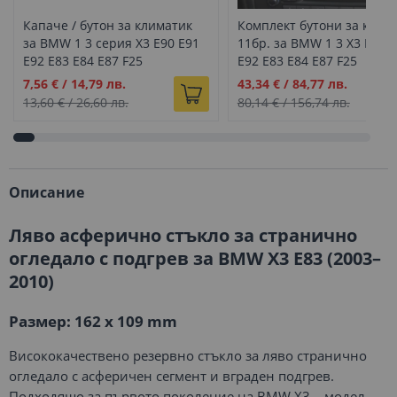
Капаче / бутон за климатик
Комплект бутони за клим
за BMW 1 3 серия X3 E90 E91
11бр. за BMW 1 3 X3 E90 
E92 E83 E84 E87 F25
E92 E83 E84 E87 F25
Промо
Промо
7,56 €
/
14,79 лв.
43,34 €
/
84,77 лв.
цена
цена
13,60 €
/
26,60 лв.
80,14 €
/
156,74 лв.
Описание
Ляво асферично стъкло за странично
огледало с подгрев за BMW X3 E83 (2003–
2010)
Размер: 162 x 109 mm
Висококачествено резервно стъкло за ляво странично
огледало с асферичен сегмент и вграден подгрев.
Подходящо за първото поколение на BMW X3 – модел