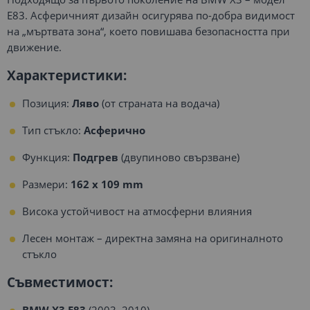
E83. Асферичният дизайн осигурява по-добра видимост
на „мъртвата зона“, което повишава безопасността при
движение.
Характеристики:
Позиция:
Ляво
(от страната на водача)
Тип стъкло:
Асферично
Функция:
Подгрев
(двупиново свързване)
Размери:
162 x 109 mm
Висока устойчивост на атмосферни влияния
Лесен монтаж – директна замяна на оригиналното
стъкло
Съвместимост:
BMW X3 E83
(2003–2010)