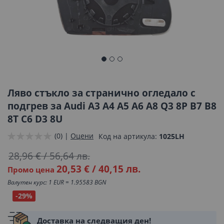
Преминете
към
началото
Ляво стъкло за странично огледало с
на
подгрев за Audi A3 A4 A5 A6 A8 Q3 8P B7 B8
галерия
8T C6 D3 8U
със
снимки
(0) |
Оцени
Код на артикула
1025LH
28,96 €
/
56,64 лв.
20,53 €
/
40,15 лв.
Промо цена
Валутен курс: 1 EUR = 1.95583 BGN
-29%
Доставка на следващия ден!