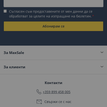
Съгласен съм предоставените от мен данни да се
обработват за целите на изпращане на бюлетин.
Абонирам се
За MaxSale
За клиенти
Контакти
+359 899 458 005
Свържи се с нас