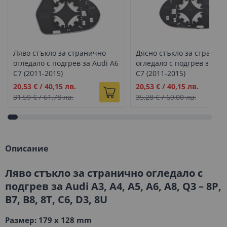
Ляво стъкло за странично
Дясно стъкло за странич
огледало с подгрев за Audi A6
огледало с подгрев за Aud
C7 (2011-2015)
C7 (2011-2015)
Промо
Промо
20,53 €
/
40,15 лв.
20,53 €
/
40,15 лв.
цена
цена
31,59 €
/
61,78 лв.
35,28 €
/
69,00 лв.
Описание
Ляво стъкло за странично огледало с
подгрев за Audi A3, A4, A5, A6, A8, Q3 – 8P,
B7, B8, 8T, C6, D3, 8U
Размер: 179 x 128 mm