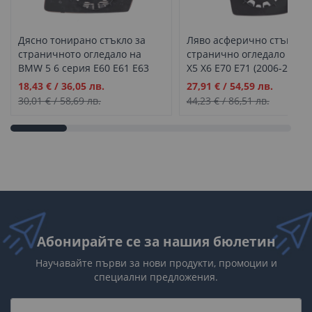
Дясно тонирано стъкло за
Ляво асферично стъкло з
страничното огледало на
странично огледало на 
BMW 5 6 серия E60 E61 E63
X5 X6 E70 E71 (2006-2014)
E64 (2003-2010)
Промо
Промо
18,43 €
/
36,05 лв.
27,91 €
/
54,59 лв.
цена
цена
30,01 €
/
58,69 лв.
44,23 €
/
86,51 лв.
Абонирайте се за нашия бюлетин
Научавайте първи за нови продукти, промоции и
специални предложения.