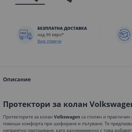
Преминете
към
началото
БЕЗПЛАТНА ДОСТАВКА
на
над 99 евро*
галерия
Виж повече
със
снимки
Описание
Протектори за колан Volkswagen
Протекторите за колан
Volkswagen
са стилен и практичен 
повиши комфорта при шофиране и пътуване. Те предпазват
неприятно протриване, като едновременно с това добавя