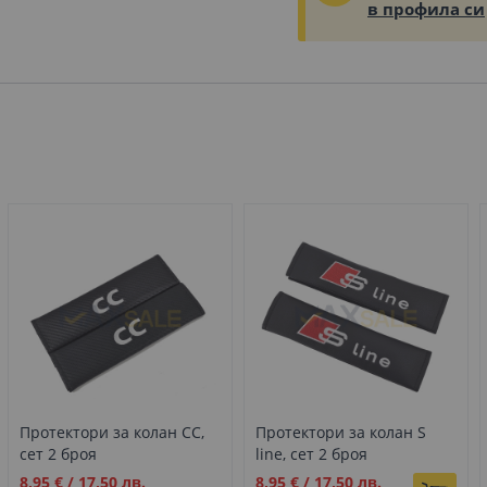
в профила си
Протектори за колан CC,
Протектори за колан S
сет 2 броя
line, сет 2 броя
Промо
Промо
8,95 €
/
17,50 лв.
8,95 €
/
17,50 лв.