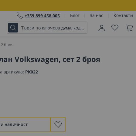
Блог
За нас
Контакти
+359 899 458 005
 2 броя
лан Volkswagen, сет 2 броя
а артикула
PK022
ри наличност