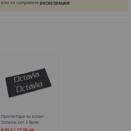
или си направете
регистрация
Протектори за колан
Octavia, сет 2 броя
Промо
8,95 €
/
17,50 лв.