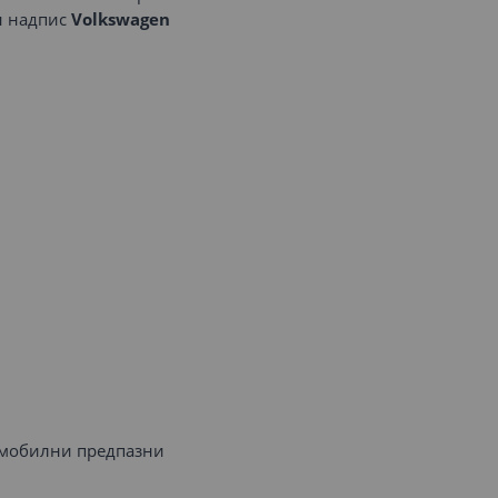
н надпис
Volkswagen
омобилни предпазни