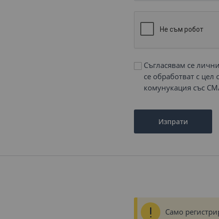
Съгласявам се личн
се обработват с цел
комунукация със СМ
Изпрати
Само регистри