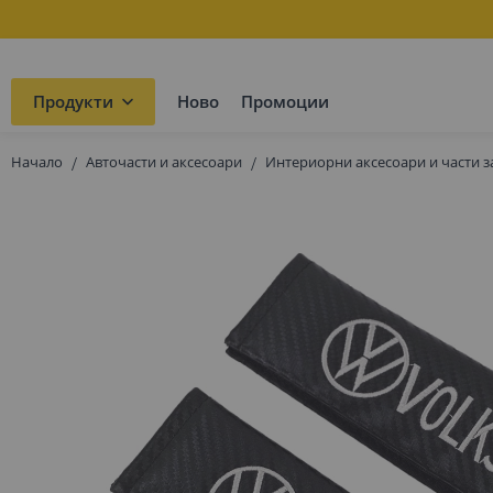
Продукти
Ново
Промоции
Начало
Авточасти и аксесоари
Интериорни аксесоари и части з
Преминете
към
края
на
галерията
на
изображенията