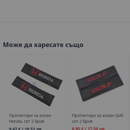
Може да харесате също
Протектори за колан
Протектори за колан Golf,
Honda, сет 2 броя
сет 2 броя
Промо
8,95 €
/
17,50 лв.
9,47 €
/
18,52 лв.