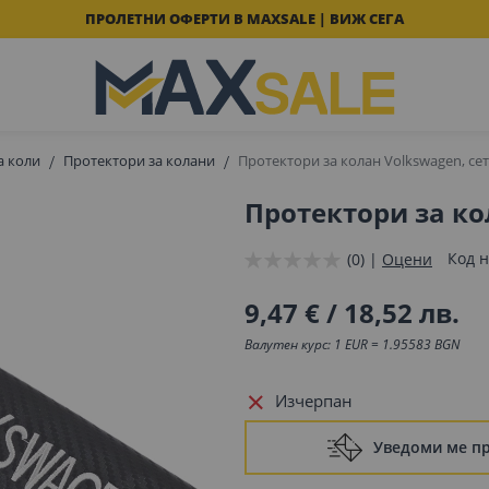
ПРОЛЕТНИ ОФЕРТИ В MAXSALE | ВИЖ СЕГА
а коли
Протектори за колани
Протектори за колан Volkswagen, сет
Протектори за ко
Код н
(0) |
Оцени
9,47 €
/
18,52 лв.
Валутен курс: 1 EUR = 1.95583 BGN
Изчерпан
Уведоми ме п