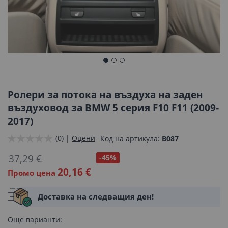
Преминете
към
началото
Ролери за потока на въздуха на заден
на
въздуховод за BMW 5 серия F10 F11 (2009-
галерия
2017)
със
снимки
(0) |
Оцени
Код на артикула
B087
37,29 €
-45%
20,16 €
Промо цена
Доставка на следващия ден!
Още варианти: