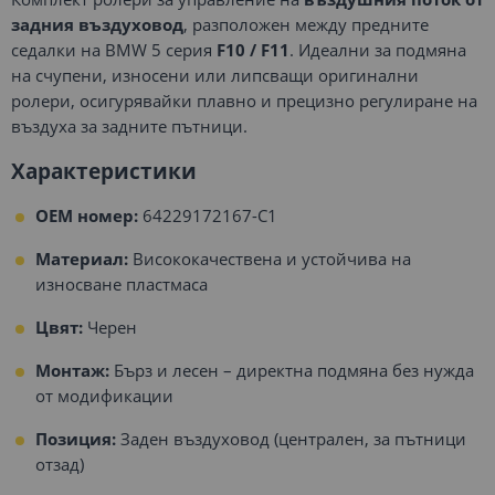
задния въздуховод
, разположен между предните
седалки на BMW 5 серия
F10 / F11
. Идеални за подмяна
на счупени, износени или липсващи оригинални
ролери, осигурявайки плавно и прецизно регулиране на
въздуха за задните пътници.
Характеристики
OEM номер:
64229172167-C1
Материал:
Висококачествена и устойчива на
износване пластмаса
Цвят:
Черен
Монтаж:
Бърз и лесен – директна подмяна без нужда
от модификации
Позиция:
Заден въздуховод (централен, за пътници
отзад)