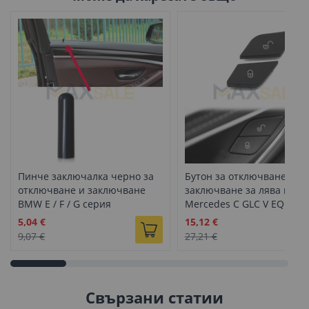
Пинче заключалка черно за
Бутон за отключване /
отключване и заключване
заключване за лява врат
BMW E / F / G серия
Mercedes C GLC V EQC cla
W205 X253 W447 N293
Промо
Промо
5,04 €
15,12 €
цена
цена
9,07 €
27,21 €
Свързани статии