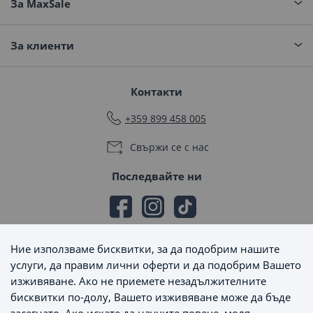
За MaxSale
За клиенти
Контакти
+359 899 458 005
Свържи се с нас
Последвайте ни
Ние използваме бисквитки, за да подобрим нашите
Начини на плащане
услуги, да правим лични оферти и да подобрим Вашето
изживяване. Ако не приемете незадължителните
бисквитки по-долу, Вашето изживяване може да бъде