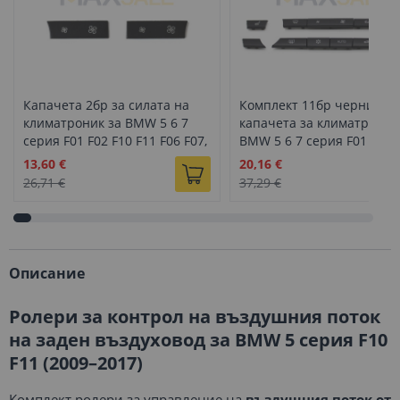
Капачета 2бр за силата на
Комплект 11бр черни
климатроник за BMW 5 6 7
капачета за климатроник
серия F01 F02 F10 F11 F06 F07,
BMW 5 6 7 серия F01 F02 
дълги
F11 F12 F13 F06 F07
Промо
Промо
13,60 €
20,16 €
цена
цена
26,71 €
37,29 €
Описание
Ролери за контрол на въздушния поток
на заден въздуховод за BMW 5 серия F10
F11 (2009–2017)
Комплект ролери за управление на
въздушния поток от