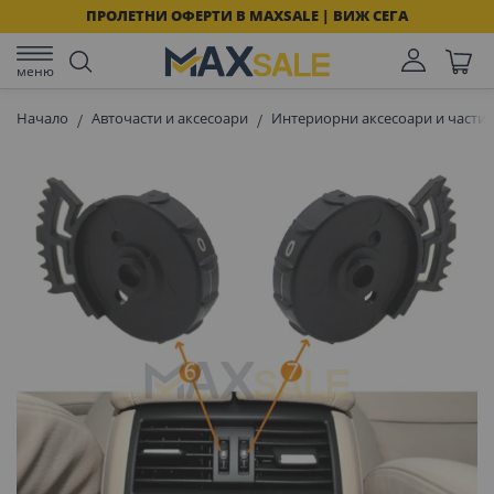
ПРОЛЕТНИ ОФЕРТИ В MAXSALE | ВИЖ СЕГА
меню
Начало
Авточасти и аксесоари
Интериорни аксесоари и части 
Преминете
към
края
на
галерията
на
изображенията