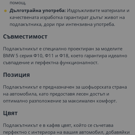
помощ.
Дълготрайна употреба:
Издръжливите материали и
качествената изработка гарантират дълъг живот на
подлакътника, дори при интензивна употреба.
Съвместимост
Подлакътникът е специално проектиран за моделите
BMW 5 серия Ф10, Ф11 и Ф18, което гарантира идеално
съвпадение и перфектна функционалност.
Позиция
Подлакътникът е предназначен за шофьорската страна
на автомобила, като предоставя лесен достъп и
оптимално разположение за максимален комфорт.
Цвят
Подлакътникът е в кафяв цвят, който се съчетава
перфектно с интериора на вашия автомобил, добавяйки