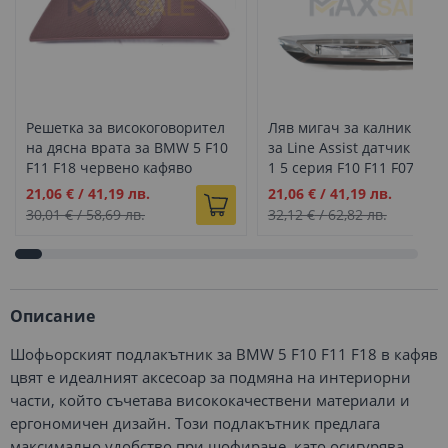
Решетка за високоговорител
Ляв мигач за калник с от
на дясна врата за BMW 5 F10
за Line Assist датчик на
F11 F18 червено кафяво
1 5 серия F10 F11 F07 E81
E87 E88 (2010–2013)
Промо
Промо
21,06 €
/
41,19 лв.
21,06 €
/
41,19 лв.
цена
цена
30,01 €
/
58,69 лв.
32,12 €
/
62,82 лв.
Описание
Шофьорският подлакътник за BMW 5 F10 F11 F18 в кафяв
цвят е идеалният аксесоар за подмяна на интериорни
части, който съчетава висококачествени материали и
ергономичен дизайн. Този подлакътник предлага
максимално удобство при шофиране, като осигурява