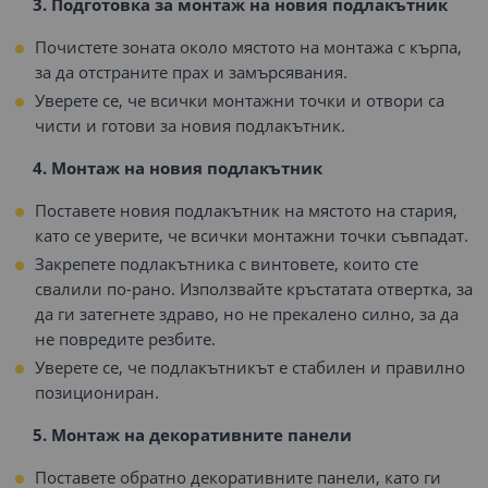
3. Подготовка за монтаж на новия подлакътник
Почистете зоната около мястото на монтажа с кърпа,
за да отстраните прах и замърсявания.
Уверете се, че всички монтажни точки и отвори са
чисти и готови за новия подлакътник.
4. Монтаж на новия подлакътник
Поставете новия подлакътник на мястото на стария,
като се уверите, че всички монтажни точки съвпадат.
Закрепете подлакътника с винтовете, които сте
свалили по-рано. Използвайте кръстатата отвертка, за
да ги затегнете здраво, но не прекалено силно, за да
не повредите резбите.
Уверете се, че подлакътникът е стабилен и правилно
позициониран.
5. Монтаж на декоративните панели
Поставете обратно декоративните панели, като ги