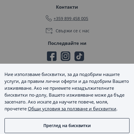
Контакти
+359 899 458 005
Свържи се с нас
Последвайте ни
Ние използваме бисквитки, за да подобрим нашите
Начини на плащане
услуги, да правим лични оферти и да подобрим Вашето
изживяване. Ако не приемете незадължителните
бисквитки по-долу, Вашето изживяване може да бъде
засегнато. Ако искате да научите повече, моля,
прочетете
Общи условия за ползване и бисквитки
.
Начини на доставка
Преглед на бисквитки