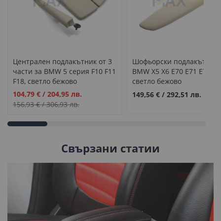
Централен подлакътник от 3
Шофьорски подлакътник 
части за BMW 5 серия F10 F11
BMW X5 X6 E70 E71 E72,
F18, светло бежово
светло бежово
Промо
104,79 €
/
204,95 лв.
149,56 €
/
292,51 лв.
цена
156,93 €
/
306,93 лв.
Свързани статии