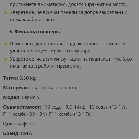
притиснете внимателно, докато щракнат на място.
Уверете се, че всички панели са добре закрепени и
няма хлабави части.
6. Финална проверка
Проверете дали новият подлакътник е стабилен и
удобно позициониран за шофьора.
Уверете се, че всички функции на подлакътника (ако
има такива) работят правилно.
Тегло:
0,50 kg.
Материал:
пластмаса, еко кожа
Модел:
Серия 5
Съвместимост:
F10 седан (09-14г.), F10 седан (13-17г.),
F11 комби (09-13г.), F11 комби (13-17г.)
Цвят:
кафяво
Бранд:
BMW