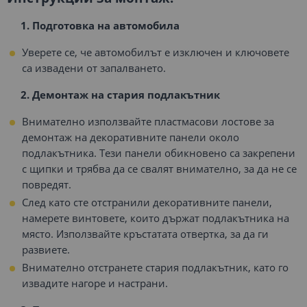
1. Подготовка на автомобила
Уверете се, че автомобилът е изключен и ключовете
са извадени от запалването.
2. Демонтаж на стария подлакътник
Внимателно използвайте пластмасови лостове за
демонтаж на декоративните панели около
подлакътника. Тези панели обикновено са закрепени
с щипки и трябва да се свалят внимателно, за да не се
повредят.
След като сте отстранили декоративните панели,
намерете винтовете, които държат подлакътника на
място. Използвайте кръстатата отвертка, за да ги
развиете.
Внимателно отстранете стария подлакътник, като го
извадите нагоре и настрани.