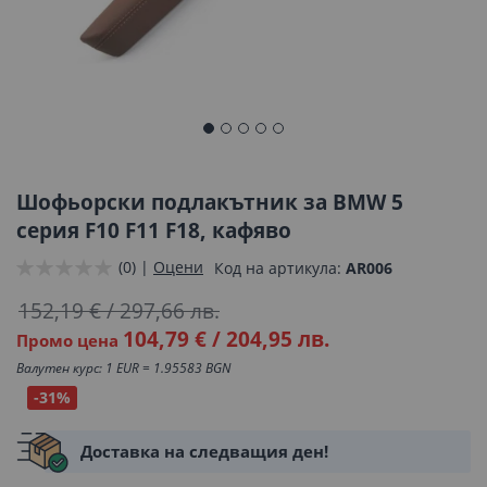
Преминете
към
началото
Шофьорски подлакътник за BMW 5
на
серия F10 F11 F18, кафяво
галерия
(0) |
Оцени
Код на артикула
AR006
със
снимки
152,19 €
/
297,66 лв.
104,79 €
/
204,95 лв.
Промо цена
Валутен курс: 1 EUR = 1.95583 BGN
-31%
Доставка на следващия ден!