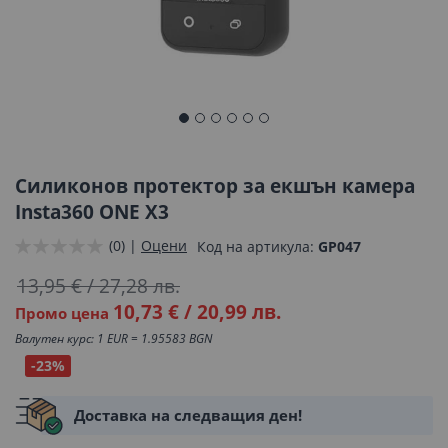
Преминете
към
началото
Силиконов протектор за екшън камера
на
Insta360 ONE X3
галерия
(0) |
Оцени
Код на артикула
GP047
със
снимки
13,95 €
/
27,28 лв.
10,73 €
/
20,99 лв.
Промо цена
Валутен курс: 1 EUR = 1.95583 BGN
-23%
Доставка на следващия ден!