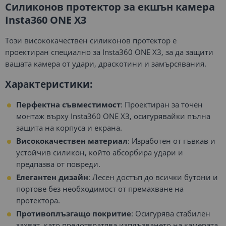
Силиконов протектор за екшън камера
Insta360 ONE X3
Този висококачествен силиконов протектор е
проектиран специално за Insta360 ONE X3, за да защити
вашата камера от удари, драскотини и замърсявания.
Характеристики:
Перфектна съвместимост
: Проектиран за точен
монтаж върху Insta360 ONE X3, осигурявайки пълна
защита на корпуса и екрана.
Висококачествен материал
: Изработен от гъвкав и
устойчив силикон, който абсорбира удари и
предпазва от повреди.
Елегантен дизайн
: Лесен достъп до всички бутони и
портове без необходимост от премахване на
протектора.
Противоплъзгащо покритие
: Осигурява стабилен
захват, като предотвратява изплъзването на камерата