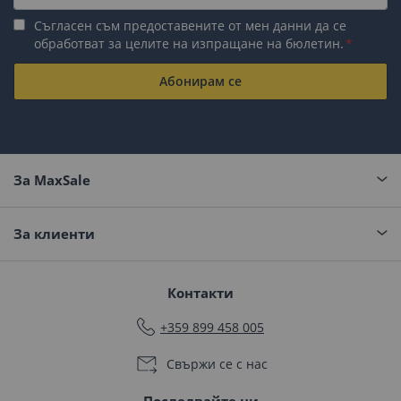
Съгласен съм предоставените от мен данни да се
обработват за целите на изпращане на бюлетин.
Абонирам се
За MaxSale
За клиенти
Контакти
+359 899 458 005
Свържи се с нас
Последвайте ни