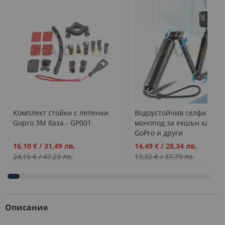
Комплект стойки с лепенки
Водоустойчив селфи стик
Gopro 3M база - GP001
монопод за екшън камер
GoPro и други
Промо
Промо
16,10 €
/
31,49 лв.
14,49 €
/
28,34 лв.
цена
цена
24,15 €
/
47,23 лв.
19,32 €
/
37,79 лв.
Описание