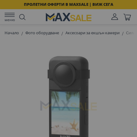
ПРОЛЕТНИ ОФЕРТИ В MAXSALE | ВИЖ СЕГА
меню
Начало
Фото оборудване
Аксесоари за екшън камери
Силик
Преминете
към
края
на
галерията
на
изображенията