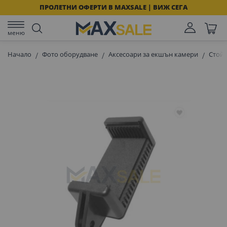
ПРОЛЕТНИ ОФЕРТИ В MAXSALE | ВИЖ СЕГА
меню
Начало
Фото оборудване
Аксесоари за екшън камери
Стойк
Преминете
към
края
на
галерията
на
изображенията