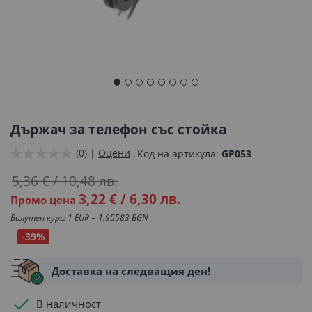
Преминете
към
началото
Държач за телефон със стойка
на
(0) |
Оцени
Код на артикула
GP053
галерия
със
5,36 €
/
10,48 лв.
снимки
3,22 €
/
6,30 лв.
Промо цена
Валутен курс: 1 EUR = 1.95583 BGN
-39%
Доставка на следващия ден!
В наличност