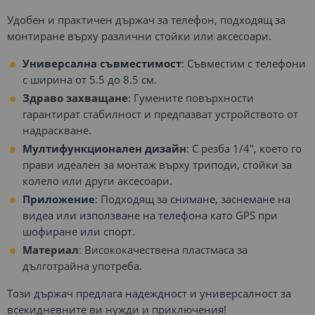
Удобен и практичен държач за телефон, подходящ за
монтиране върху различни стойки или аксесоари.
Универсална съвместимост
: Съвместим с телефони
с ширина от 5.5 до 8.5 см.
Здраво захващане
: Гумените повърхности
гарантират стабилност и предпазват устройството от
надраскване.
Мултифункционален дизайн
: С резба 1/4", което го
прави идеален за монтаж върху триподи, стойки за
колело или други аксесоари.
Приложение
: Подходящ за снимане, заснемане на
видеа или използване на телефона като GPS при
шофиране или спорт.
Материал
: Висококачествена пластмаса за
дълготрайна употреба.
Този държач предлага надеждност и универсалност за
всекидневните ви нужди и приключения!