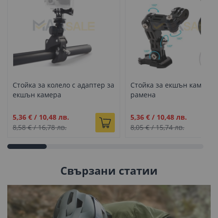
Стойка за колело с адаптер за
Стойка за екшън камера с
екшън камера
рамена
Промо
Промо
5,36 €
/
10,48 лв.
5,36 €
/
10,48 лв.
цена
цена
8,58 €
/
16,78 лв.
8,05 €
/
15,74 лв.
Свързани статии