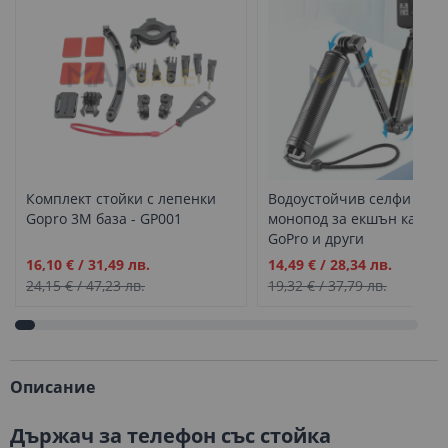
Комплект стойки с лепенки
Водоустойчив селфи стик
Gopro 3M база - GP001
монопод за екшън камер
GoPro и други
Промо
Промо
16,10 €
/
31,49 лв.
14,49 €
/
28,34 лв.
цена
цена
24,15 €
/
47,23 лв.
19,32 €
/
37,79 лв.
Описание
Държач за телефон със стойка