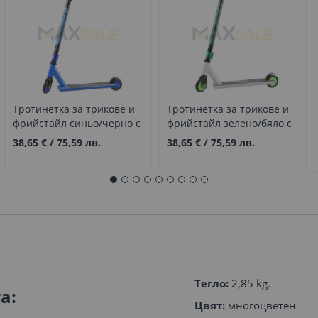
Тротинетка за трикове и
Тротинетка за трикове и
фрийстайл синьо/черно с
фрийстайл зелено/бяло с
принт TR003
принт TR004
38,65 €
/
75,59 лв.
38,65 €
/
75,59 лв.
Тегло:
2,85 kg.
а:
Цвят:
многоцветен