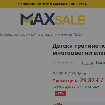
ПРОЛЕТНИ ОФЕРТИ В MAXSALE | ВИЖ СЕГА
 3 светещи колела синьо / многоцветни елементи, TR008
Детска тротинетк
многоцветни еле
Код н
(0) |
Оцени
38,89 €
/
76,06 лв.
29,82 €
/
Промо цена
Валутен курс: 1 EUR = 1.95583 BGN
-23%