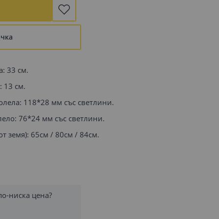
ъчка
: 33 см.
 13 см.
олела: 118*28 мм със светлини.
ело: 76*24 мм със светлини.
 земя): 65см / 80см / 84см.
по-ниска цена?