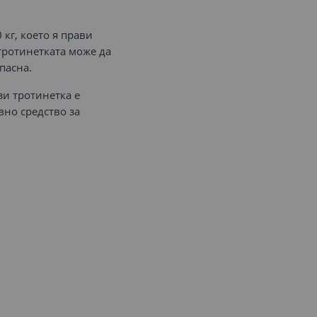
 кг, което я прави
 тротинетката може да
пасна.
зи тротинетка е
вно средство за
.