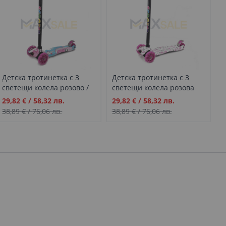
Детска тротинетка с 3
Детска тротинетка с 3
Д
светещи колела розово /
светещи колела розова
с
синьо, TR005
със сърца, TR006
м
Промо
Промо
П
29,82 €
/
58,32 лв.
29,82 €
/
58,32 лв.
2
T
цена
цена
ц
38,89 €
/
76,06 лв.
38,89 €
/
76,06 лв.
3