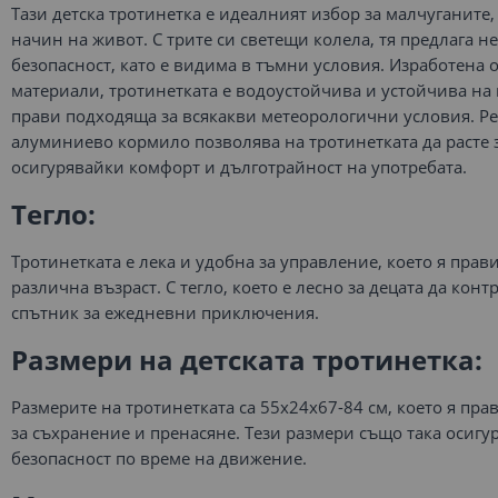
Тази детска тротинетка е идеалният избор за малчуганите
начин на живот. С трите си светещи колела, тя предлага н
безопасност, като е видима в тъмни условия. Изработена 
материали, тротинетката е водоустойчива и устойчива на 
прави подходяща за всякакви метеорологични условия. Р
алуминиево кормило позволява на тротинетката да расте з
осигурявайки комфорт и дълготрайност на употребата.
Тегло:
Тротинетката е лека и удобна за управление, което я прав
различна възраст. С тегло, което е лесно за децата да конт
спътник за ежедневни приключения.
Размери на детската тротинетка:
Размерите на тротинетката са 55х24х67-84 см, което я пра
за съхранение и пренасяне. Тези размери също така осигу
безопасност по време на движение.