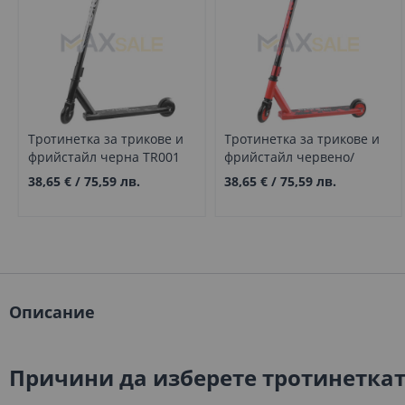
Тротинетка за трикове и
Тротинетка за трикове и
фрийстайл черна TR001
фрийстайл червено/
черно с принт TR002
38,65 €
/
75,59 лв.
38,65 €
/
75,59 лв.
Описание
Причини да изберете тротинеткат