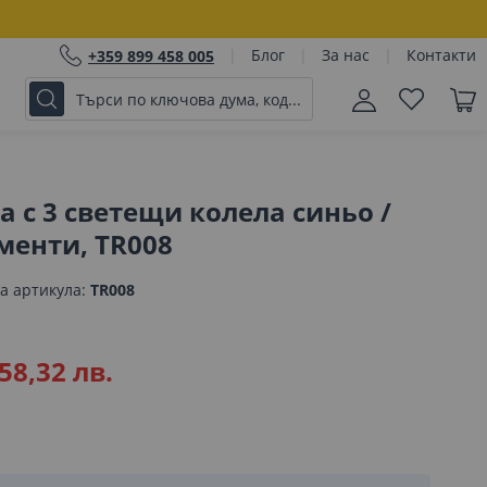
Блог
За нас
Контакти
+359 899 458 005
а с 3 светещи колела синьо /
менти, TR008
а артикула
TR008
58,32 лв.