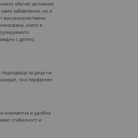
, които обичат активния
е само забавление, но и
от висококачествени
износване, което я
егулируемото
аедно с детето,
и подходяща за деца на
ролират, тя е перфектен
ви компактна и удобна
ряват стабилност и