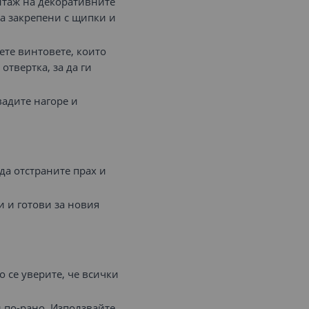
нтаж на декоративните
а закрепени с щипки и
ете винтовете, които
отвертка, за да ги
вадите нагоре и
да отстраните прах и
и и готови за новия
о се уверите, че всички
и по-рано. Използвайте