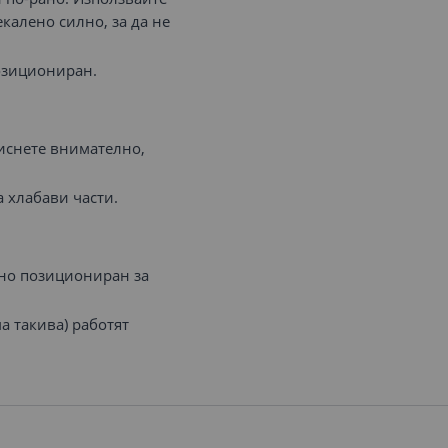
екалено силно, за да не
позициониран.
тиснете внимателно,
а хлабави части.
бно позициониран за
а такива) работят