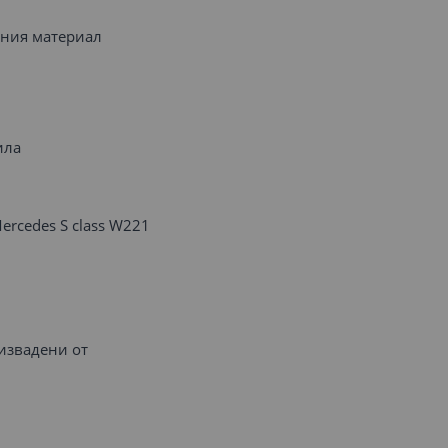
ения материал
ила
ercedes S class W221
 извадени от