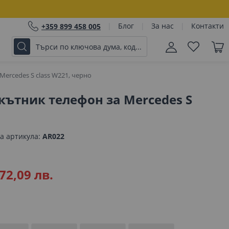
Блог
За нас
Контакти
+359 899 458 005
ercedes S class W221, черно
ътник телефон за Mercedes S
а артикула
AR022
72,09 лв.