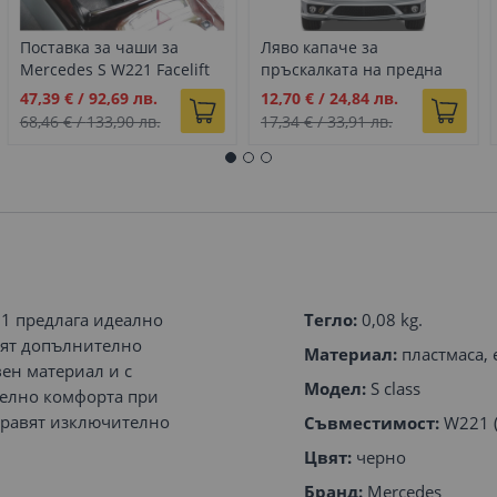
Поставка за чаши за
Ляво капаче за
Mercedes S W221 Facelift
пръскалката на предна
(2009-2013)
броня с основа за
Промо
Промо
47,39 €
/
92,69 лв.
12,70 €
/
24,84 лв.
Mercedes S class W221
цена
цена
68,46 €
/
133,90 лв.
17,34 €
/
33,91 лв.
(2005-2009)
21 предлага идеално
Тегло:
0,08 kg.
сят допълнително
Материал:
пластмаса, 
ен материал и с
Модел:
S class
телно комфорта при
правят изключително
Съвместимост:
W221 (
Цвят:
черно
Бранд:
Mercedes