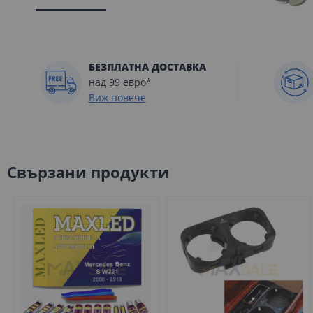
Преминете
към
началото
БЕЗПЛАТНА ДОСТАВКА
на
над 99 евро*
галерия
Виж повече
със
снимки
Свързани продукти