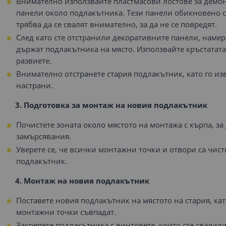
Внимателно използвайте пластмасови лостове за демо
панели около подлакътника. Тези панели обикновено с
трябва да се свалят внимателно, за да не се повредят.
След като сте отстранили декоративните панели, намер
държат подлакътника на място. Използвайте кръстатата 
развиете.
Внимателно отстранете стария подлакътник, като го из
настрани.
3. Подготовка за монтаж на новия подлакътник
Почистете зоната около мястото на монтажа с кърпа, за 
замърсявания.
Уверете се, че всички монтажни точки и отвори са чист
подлакътник.
4. Монтаж на новия подлакътник
Поставете новия подлакътник на мястото на стария, кат
монтажни точки съвпадат.
Закрепете подлакътника с винтовете, които сте свалил