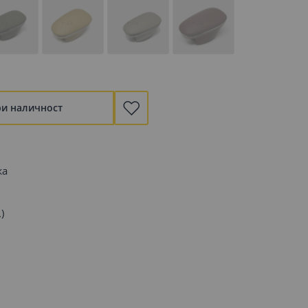
ри наличност
жа
)