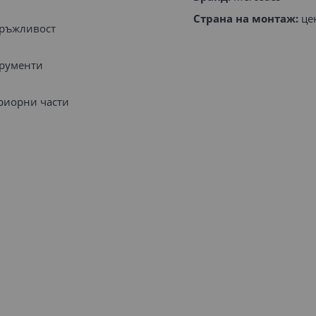
Страна на монтаж:
це
дръжливост
трументи
риорни части