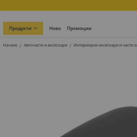
Продукти
Ново
Промоции
Начало
Авточасти и аксесоари
Интериорни аксесоари и части з
Преминете
към
края
на
галерията
на
изображенията