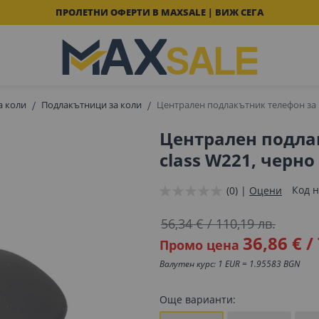
ПРОЛЕТНИ ОФЕРТИ В MAXSALE | ВИЖ СЕГА
а коли
Подлакътници за коли
Централен подлакътник телефон за M
Централен подлак
class W221, черно
Код н
(0) |
Оцени
56,34 €
/
110,19 лв.
36,86 €
/
Промо цена
Валутен курс: 1 EUR = 1.95583 BGN
Още варианти: