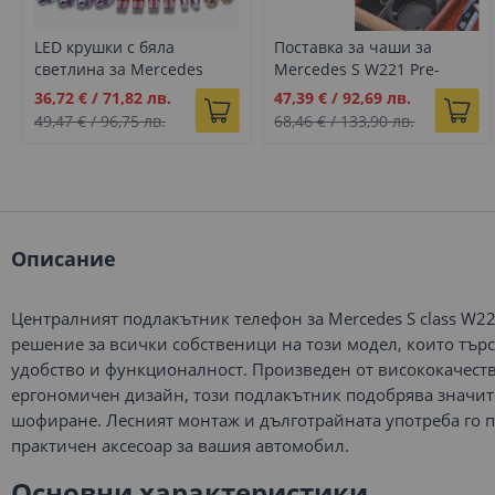
LED крушки с бяла
Поставка за чаши за
светлина за Mercedes
Mercedes S W221 Pre-
Benz S class W221 (2006-
Facelift (2006-2009)
Промо
Промо
36,72 €
/
71,82 лв.
47,39 €
/
92,69 лв.
2013), Комплект от 26бр.
цена
цена
49,47 €
/
96,75 лв.
68,46 €
/
133,90 лв.
Описание
Централният подлакътник телефон за Mercedes S class W2
решение за всички собственици на този модел, които тър
удобство и функционалност. Произведен от висококачеств
ергономичен дизайн, този подлакътник подобрява значи
шофиране. Лесният монтаж и дълготрайната употреба го 
практичен аксесоар за вашия автомобил.
Основни характеристики