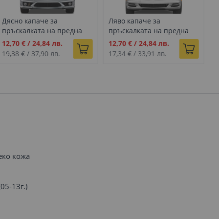
Дясно капаче за
Ляво капаче за
Д
пръскалката на предна
пръскалката на предна
п
броня с основа за
броня с основа за
б
Промо
Промо
П
12,70 €
/
24,84 лв.
12,70 €
/
24,84 лв.
1
Mercedes S class W221
Mercedes S class W221
M
цена
цена
ц
19,38 €
/
37,90 лв.
17,34 €
/
33,91 лв.
1
(2005-2009)
facelift (2010-2013)
f
еко кожа
05-13г.)