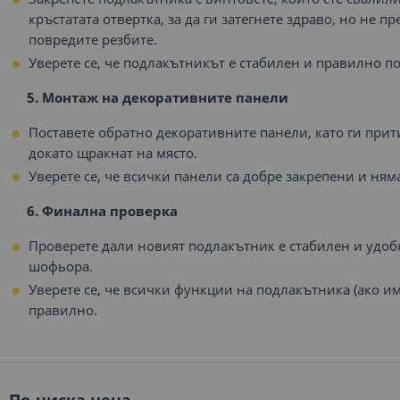
кръстатата отвертка, за да ги затегнете здраво, но не пр
повредите резбите.
Уверете се, че подлакътникът е стабилен и правилно 
5. Монтаж на декоративните панели
Поставете обратно декоративните панели, като ги при
докато щракнат на място.
Уверете се, че всички панели са добре закрепени и ням
6. Финална проверка
Проверете дали новият подлакътник е стабилен и удо
шофьора.
Уверете се, че всички функции на подлакътника (ако им
правилно.