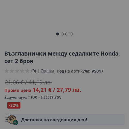
Преминете
към
началото
Възглавнички между седалките Honda,
на
сет 2 броя
галерия
(0) |
Оцени
Код на артикула
VS017
със
снимки
21,06 €
/
41,19 лв.
14,21 €
/
27,79 лв.
Промо цена
Валутен курс: 1 EUR = 1.95583 BGN
-32%
Доставка на следващия ден!