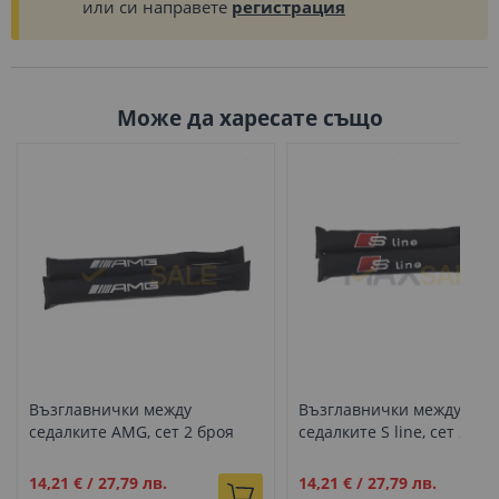
или си направете
регистрация
Може да харесате също
Възглавнички между
Възглавнички между
седалките AMG, сет 2 броя
седалките S line, сет 2 бр
Промо
Промо
14,21 €
/
27,79 лв.
14,21 €
/
27,79 лв.