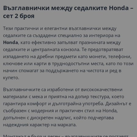
Възглавнички между седалките Honda –
сет 2 броя
Тези практични и елегантни възглавнички между
седалките са създадени специално за интериора на
Honda
, като ефективно запълват празнината между
седалките и централната конзола. Те предотвратяват
изпадането на дребни предмети като монети, телефони,
ключове или карти в труднодостъпни места, като по този
начин спомагат за поддържането на чистота и ред в
купето.
Възглавничките са изработени от висококачествени
материали с мека и приятна на допир текстура, което
гарантира комфорт и дълготрайна употреба. Дизайнът е
съобразен с модерния и практичен стил на Honda,
допълнен с дискретен надпис, който подчертава
надеждния характер на марката.
Монтажът е бърз и лесен – възглавничките се поставят