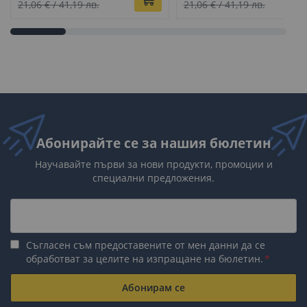
цена
цена
21,06 €
/
41,19 лв.
21,06 €
/
41,19 лв.
Абонирайте се за нашия бюлетин
Научавайте първи за нови продукти, промоции и
специални предложения.
Съгласен съм предоставените от мен данни да се
обработват за целите на изпращане на бюлетин.
Абонирам се