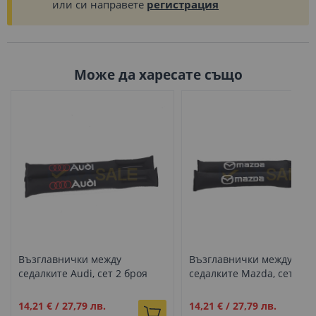
или си направете
регистрация
Може да харесате също
Възглавнички между
Възглавнички между
седалките Audi, сет 2 броя
седалките Mazda, сет 2 б
Промо
Промо
14,21 €
/
27,79 лв.
14,21 €
/
27,79 лв.