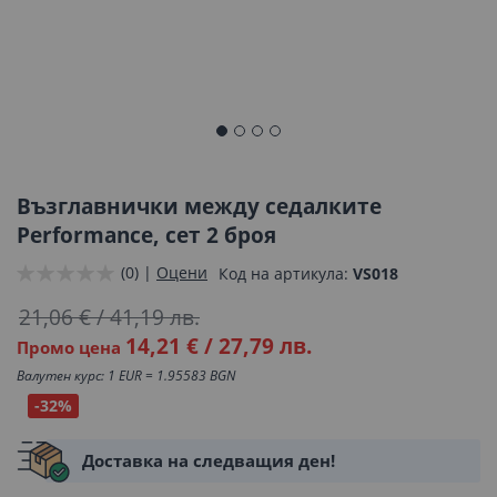
Преминете
към
началото
Възглавнички между седалките
на
Performance, сет 2 броя
галерия
(0) |
Оцени
Код на артикула
VS018
със
снимки
21,06 €
/
41,19 лв.
14,21 €
/
27,79 лв.
Промо цена
Валутен курс: 1 EUR = 1.95583 BGN
-32%
Доставка на следващия ден!