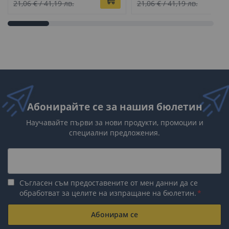
цена
цена
21,06 €
/
41,19 лв.
21,06 €
/
41,19 лв.
Абонирайте се за нашия бюлетин
Научавайте първи за нови продукти, промоции и
специални предложения.
Съгласен съм предоставените от мен данни да се
обработват за целите на изпращане на бюлетин.
Абонирам се