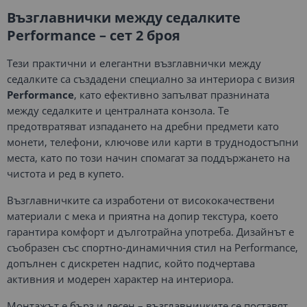
Възглавнички между седалките
Performance – сет 2 броя
Тези практични и елегантни възглавнички между
седалките са създадени специално за интериора с визия
Performance
, като ефективно запълват празнината
между седалките и централната конзола. Те
предотвратяват изпадането на дребни предмети като
монети, телефони, ключове или карти в труднодостъпни
места, като по този начин спомагат за поддържането на
чистота и ред в купето.
Възглавничките са изработени от висококачествени
материали с мека и приятна на допир текстура, което
гарантира комфорт и дълготрайна употреба. Дизайнът е
съобразен със спортно-динамичния стил на Performance,
допълнен с дискретен надпис, който подчертава
активния и модерен характер на интериора.
Монтажът е бърз и лесен – възглавничките се поставят