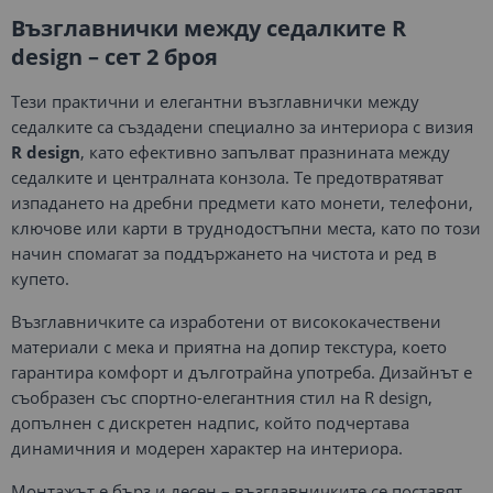
Възглавнички между седалките R
design – сет 2 броя
Тези практични и елегантни възглавнички между
седалките са създадени специално за интериора с визия
R design
, като ефективно запълват празнината между
седалките и централната конзола. Те предотвратяват
изпадането на дребни предмети като монети, телефони,
ключове или карти в труднодостъпни места, като по този
начин спомагат за поддържането на чистота и ред в
купето.
Възглавничките са изработени от висококачествени
материали с мека и приятна на допир текстура, което
гарантира комфорт и дълготрайна употреба. Дизайнът е
съобразен със спортно-елегантния стил на R design,
допълнен с дискретен надпис, който подчертава
динамичния и модерен характер на интериора.
Монтажът е бърз и лесен – възглавничките се поставят