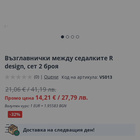
Преминете
към
началото
Възглавнички между седалките R
на
design, сет 2 броя
галерия
(0) |
Оцени
Код на артикула
VS013
със
снимки
21,06 €
/
41,19 лв.
14,21 €
/
27,79 лв.
Промо цена
Валутен курс: 1 EUR = 1.95583 BGN
-32%
Доставка на следващия ден!