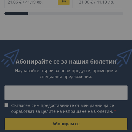
цена
цена
21,06 €
/
41,19 лв.
21,06 €
/
41,19 лв.
Абонирайте се за нашия бюлетин
Научавайте първи за нови продукти, промоции и
специални предложения.
Съгласен съм предоставените от мен данни да се
обработват за целите на изпращане на бюлетин.
Абонирам се