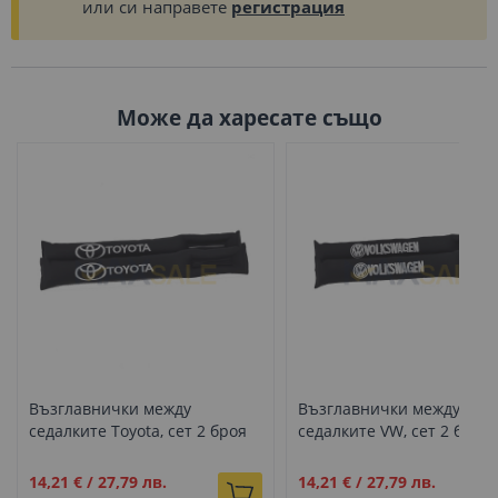
или си направете
регистрация
Може да харесате също
Възглавнички между
Възглавнички между
седалките Toyota, сет 2 броя
седалките VW, сет 2 броя
Промо
Промо
14,21 €
/
27,79 лв.
14,21 €
/
27,79 лв.