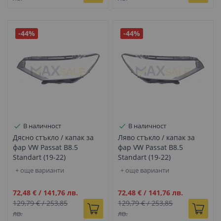
-44%
-44%
В наличност
В наличност
Дясно стъкло / капак за
Ляво стъкло / капак за
фар VW Passat B8.5
фар VW Passat B8.5
Standart (19-22)
Standart (19-22)
+ още варианти
+ още варианти
Промо
Промо
72,48 €
/
141,76 лв.
72,48 €
/
141,76 лв.
цена
цена
129,79 €
/
253,85
129,79 €
/
253,85
лв.
лв.