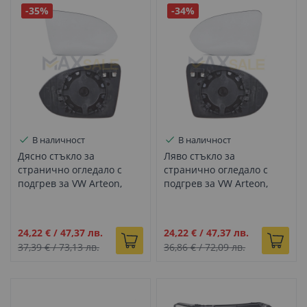
-35%
-34%
В наличност
В наличност
Дясно стъкло за
Ляво стъкло за
странично огледало с
странично огледало с
подгрев за VW Arteon,
подгрев за VW Arteon,
Golf MK7, Golf Sportvan,
Golf MK7, Golf Sportvan,
Passat B8, Touran (2012-
Passat B8, Touran (2012-
2020)
2020)
Промо
Промо
24,22 €
/
47,37 лв.
24,22 €
/
47,37 лв.
цена
цена
37,39 €
/
73,13 лв.
36,86 €
/
72,09 лв.