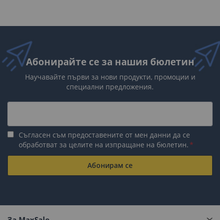
четете
страница
Абонирайте се за нашия бюлетин
Научавайте първи за нови продукти, промоции и
специални предложения.
Съгласен съм предоставените от мен данни да се
обработват за целите на изпращане на бюлетин.
Абонирам се
За MaxSale