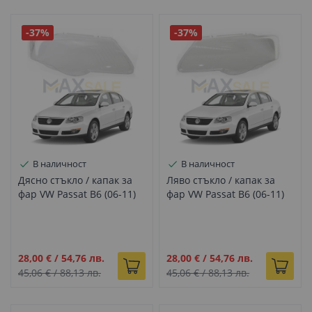
-37%
-37%
В наличност
В наличност
Дясно стъкло / капак за
Ляво стъкло / капак за
фар VW Passat B6 (06-11)
фар VW Passat B6 (06-11)
Промо
Промо
28,00 €
/
54,76 лв.
28,00 €
/
54,76 лв.
цена
цена
45,06 €
/
88,13 лв.
45,06 €
/
88,13 лв.