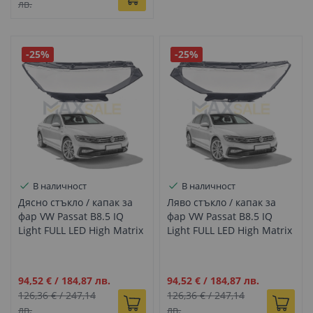
лв.
-25%
-25%
В наличност
В наличност
Дясно стъкло / капак за
Ляво стъкло / капак за
фар VW Passat B8.5 IQ
фар VW Passat B8.5 IQ
Light FULL LED High Matrix
Light FULL LED High Matrix
(19-24)
(19-24)
Промо
Промо
94,52 €
/
184,87 лв.
94,52 €
/
184,87 лв.
цена
цена
126,36 €
/
247,14
126,36 €
/
247,14
лв.
лв.