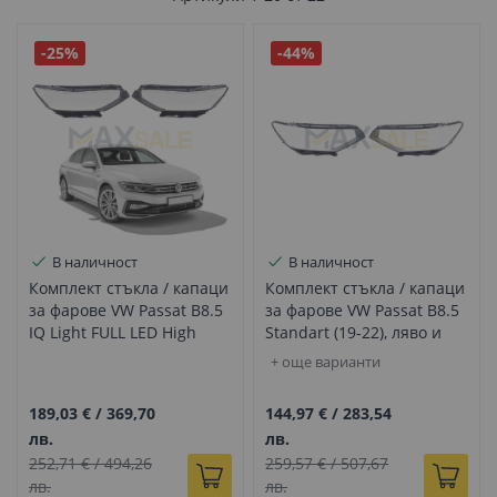
-25%
-44%
В наличност
В наличност
Комплект стъкла / капаци
Комплект стъкла / капаци
за фарове VW Passat B8.5
за фарове VW Passat B8.5
IQ Light FULL LED High
Standart (19-22), ляво и
Matrix (19-24), ляво и
дясно
+ още варианти
дясно
189,03 €
/
369,70
144,97 €
/
283,54
лв.
лв.
252,71 €
/
494,26
259,57 €
/
507,67
лв.
лв.