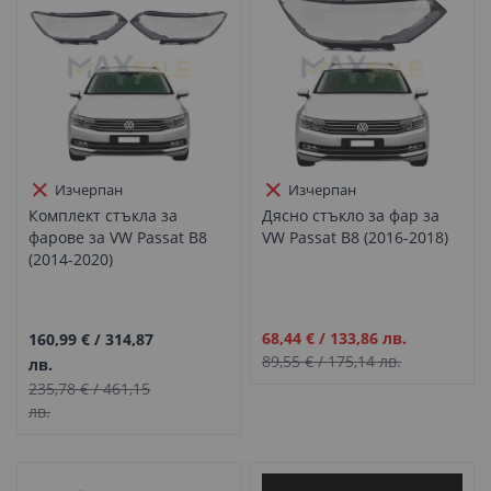
Изчерпан
Изчерпан
Комплект стъкла за
Дясно стъкло за фар за
фарове за VW Passat B8
VW Passat B8 (2016-2018)
(2014-2020)
Промо
68,44 €
/
133,86 лв.
160,99 €
/
314,87
цена
89,55 €
/
175,14 лв.
лв.
235,78 €
/
461,15
лв.