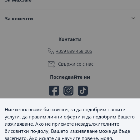
За клиенти
Контакти
+359 899 458 005
Свържи се с нас
Последвайте ни
Ние използваме бисквитки, за да подобрим нашите
Начини на плащане
услуги, да правим лични оферти и да подобрим Вашето
изживяване. Ако не приемете незадължителните
бисквитки по-долу, Вашето изживяване може да бъде
засегнато. Ако искате да научите повече, моля,