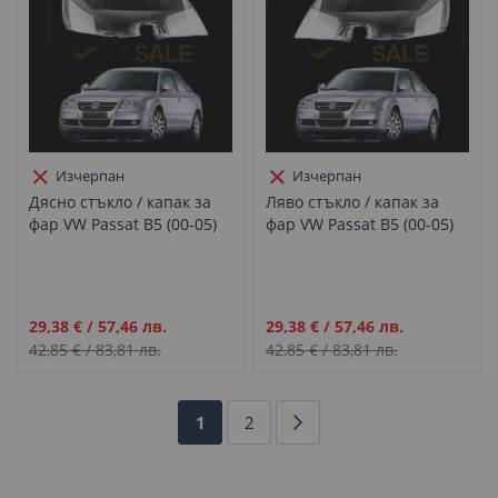
Изчерпан
Изчерпан
Дясно стъкло / капак за
Ляво стъкло / капак за
фар VW Passat B5 (00-05)
фар VW Passat B5 (00-05)
Промо
Промо
29,38 €
/
57,46 лв.
29,38 €
/
57,46 лв.
цена
цена
42,85 €
/
83,81 лв.
42,85 €
/
83,81 лв.
Страница
В
Страница
Страница
Напред
1
2
момента