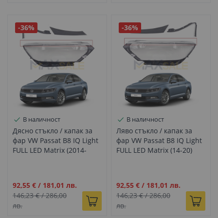
-36%
-36%
В наличност
В наличност
Дясно стъкло / капак за
Ляво стъкло / капак за
фар VW Passat B8 IQ Light
фар VW Passat B8 IQ Light
FULL LED Matrix (2014-
FULL LED Matrix (14-20)
2020)
Промо
Промо
92,55 €
/
181,01 лв.
92,55 €
/
181,01 лв.
цена
цена
146,23 €
/
286,00
146,23 €
/
286,00
лв.
лв.