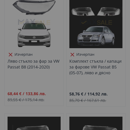
Изчерпан
Изчерпан
Ляво стъкло за фар за VW
Комплект стъкла / капаци
Passat B8 (2014-2020)
за фарове VW Passat B5
(05-07), ляво и дясно
Промо
68,44 €
/
133,86 лв.
58,76 €
/
114,92 лв.
цена
89,55 €
/
175,14 лв.
85,70 €
/
167,61 лв.