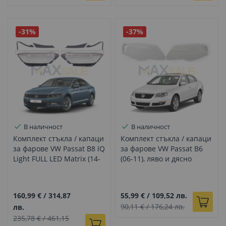
-31%
-37%
В наличност
В наличност
Комплект стъкла / капаци
Комплект стъкла / капаци
за фарове VW Passat B8 IQ
за фарове VW Passat B6
Light FULL LED Matrix (14-
(06-11), ляво и дясно
20), ляво и дясно
160,99 €
/
314,87
55,99 €
/
109,52 лв.
90,11 €
/
176,24 лв.
лв.
235,78 €
/
461,15