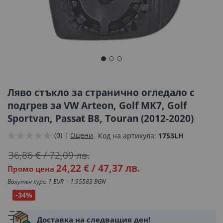
Преминете
към
началото
Ляво стъкло за странично огледало с
на
подгрев за VW Arteon, Golf MK7, Golf
галерия
Sportvan, Passat B8, Touran (2012-2020)
със
снимки
(0) |
Оцени
Код на артикула
1753LH
36,86 €
/
72,09 лв.
24,22 €
/
47,37 лв.
Промо цена
Валутен курс: 1 EUR = 1.95583 BGN
-34%
Доставка на следващия ден!