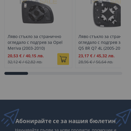
Ляво стъкло за странично
Ляво стъкло за страничн
огледало с подгрев за Opel
огледало с подгрев за Aud
Meriva (2003-2010)
Q5 8R Q7 4L (2005-2016)
Промо
Промо
20,53 €
/
40,15 лв.
23,17 €
/
45,32 лв.
цена
цена
32,12 €
/
62,82 лв.
28,96 €
/
56,64 лв.
Абонирайте се за нашия бюлетин
Научавайте първи за нови продукти, промоции и