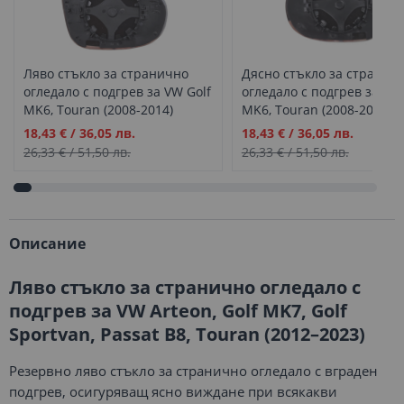
Ляво стъкло за странично
Дясно стъкло за странич
огледало с подгрев за VW Golf
огледало с подгрев за VW 
MK6, Touran (2008-2014)
MK6, Touran (2008-2014)
Промо
Промо
18,43 €
/
36,05 лв.
18,43 €
/
36,05 лв.
цена
цена
26,33 €
/
51,50 лв.
26,33 €
/
51,50 лв.
Описание
Ляво стъкло за странично огледало с
подгрев за VW Arteon, Golf MK7, Golf
Sportvan, Passat B8, Touran (2012–2023)
Резервно ляво стъкло за странично огледало с вграден
подгрев, осигуряващ ясно виждане при всякакви