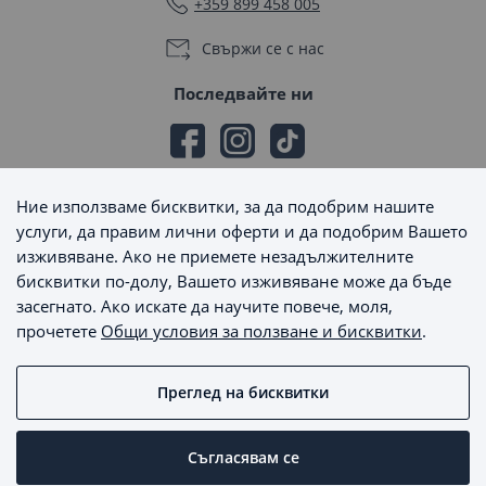
+359 899 458 005
Свържи се с нас
Последвайте ни
Ние използваме бисквитки, за да подобрим нашите
Начини на плащане
услуги, да правим лични оферти и да подобрим Вашето
изживяване. Ако не приемете незадължителните
бисквитки по-долу, Вашето изживяване може да бъде
засегнато. Ако искате да научите повече, моля,
прочетете
Общи условия за ползване и бисквитки
.
Начини на доставка
Преглед на бисквитки
MaxSale © 2026 - Всички права запазени
Съгласявам се
Пишете ни