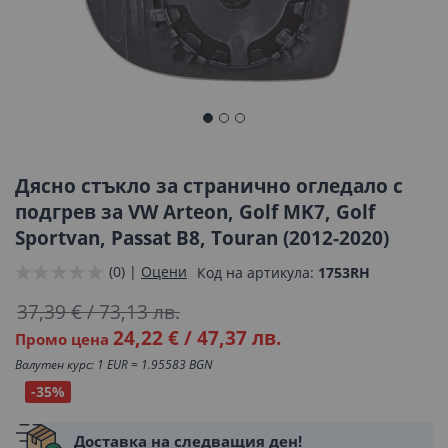
Преминете
към
началото
Дясно стъкло за странично огледало с
на
подгрев за VW Arteon, Golf MK7, Golf
галерия
Sportvan, Passat B8, Touran (2012-2020)
със
снимки
(0) |
Оцени
Код на артикула
1753RH
37,39 €
/
73,13 лв.
24,22 €
/
47,37 лв.
Промо цена
Валутен курс: 1 EUR = 1.95583 BGN
-35%
Доставка на следващия ден!