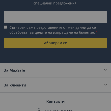
специални предложения.
Съгласен съм предоставените от мен данни да се
обработват за целите на изпращане на бюлетин.
Абонирам се
За MaxSale
За клиенти
Контакти
+359 899 458 005