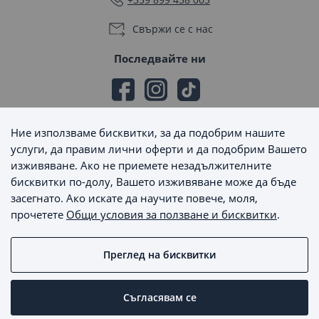
Свържи се с нас
Последвайте ни
Ние използваме бисквитки, за да подобрим нашите
Начини на плащане
услуги, да правим лични оферти и да подобрим Вашето
изживяване. Ако не приемете незадължителните
бисквитки по-долу, Вашето изживяване може да бъде
засегнато. Ако искате да научите повече, моля,
прочетете
Общи условия за ползване и бисквитки
.
Начини на доставка
Преглед на бисквитки
MaxSale © 2026 - Всички права запазени
Съгласявам се
Пишете ни