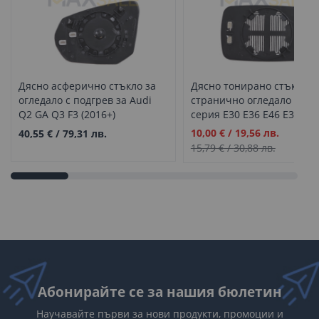
Дясно асферично стъкло за
Дясно тонирано стъкло з
огледало с подгрев за Audi
странично огледало на 3 
Q2 GA Q3 F3 (2016+)
серия E30 E36 E46 E34 E3
(1982-2005)
Промо
10,00 €
/
19,56 лв.
40,55 €
/
79,31 лв.
цена
15,79 €
/
30,88 лв.
Абонирайте се за нашия бюлетин
Научавайте първи за нови продукти, промоции и