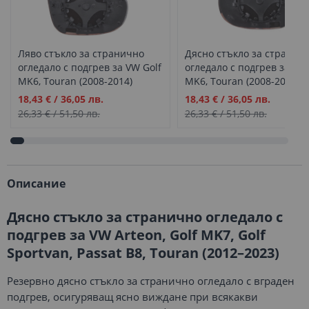
Ляво стъкло за странично
Дясно стъкло за странич
огледало с подгрев за VW Golf
огледало с подгрев за VW 
MK6, Touran (2008-2014)
MK6, Touran (2008-2014)
Промо
Промо
18,43 €
/
36,05 лв.
18,43 €
/
36,05 лв.
цена
цена
26,33 €
/
51,50 лв.
26,33 €
/
51,50 лв.
Описание
Дясно стъкло за странично огледало с
подгрев за VW Arteon, Golf MK7, Golf
Sportvan, Passat B8, Touran (2012–2023)
Резервно дясно стъкло за странично огледало с вграден
подгрев, осигуряващ ясно виждане при всякакви