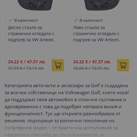
В наличност
В наличност
Дясно стъкло за
Ляво стъкло за
странично огледало с
странично огледало с
подгрев за VW Arteon,
подгрев за VW Arteon,
Golf MK7, Golf Sportvan,
Golf MK7, Golf Sportvan,
Passat B8, Touran (2012-
Passat B8, Touran (2012-
2020)
2020)
Промо
Промо
24,22 €
/
47,37 лв.
24,22 €
/
47,37 лв.
цена
цена
37,39 €
/
73,13 лв.
36,86 €
/
72,09 лв.
Категорията авточасти и аксесоари за Golf е създадена
за всички собственици на Volkswagen Golf, които искат
да поддържат своя автомобил в отлично състояние и
едновременно с това да подобрят неговата визия и
функционалност. Тук ще откриете разнообразие от
решения, подходящи за различни поколения на
популярния модел – от практични допълнения за
ежедневна употреба до стилни елементи за