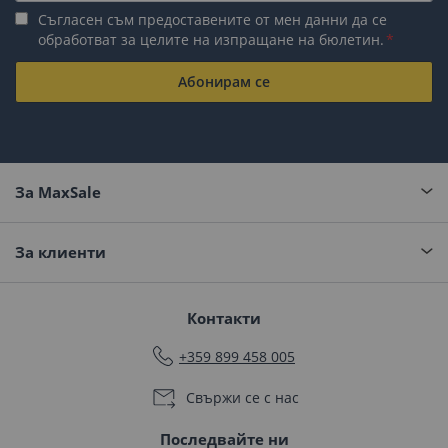
Съгласен съм предоставените от мен данни да се
обработват за целите на изпращане на бюлетин.
Абонирам се
За MaxSale
За клиенти
Контакти
+359 899 458 005
Свържи се с нас
Последвайте ни