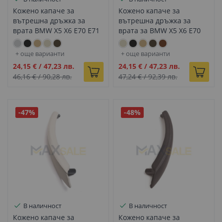
Кожено капаче за
Кожено капаче за
вътрешна дръжка за
вътрешна дръжка за
врата BMW X5 X6 E70 E71
врата за BMW X5 X6 E70
сиво дясно
E71 светло бежово ляво
+ още варианти
+ още варианти
Промо
Промо
24,15 €
/
47,23 лв.
24,15 €
/
47,23 лв.
цена
цена
46,16 €
/
90,28 лв.
47,24 €
/
92,39 лв.
-47%
-48%
В наличност
В наличност
Кожено капаче за
Кожено капаче за