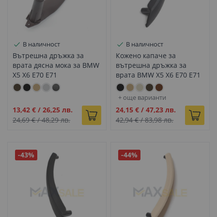
В наличност
В наличност
Вътрешна дръжка за
Кожено капаче за
врата дясна мока за BMW
вътрешна дръжка за
X5 X6 E70 E71
врата BMW X5 X6 E70 E71
черно ляво
+ още варианти
Промо
Промо
13,42 €
/
26,25 лв.
24,15 €
/
47,23 лв.
цена
цена
24,69 €
/
48,29 лв.
42,94 €
/
83,98 лв.
-43%
-44%