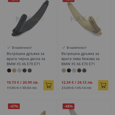
В наличност
В наличност
Вътрешна дръжка за
Вътрешна дръжка за
врата черна дясна за
врата лява бежова за
BMW X5 X6 E70 E71
BMW X5 X6 E70 E71
Промо
Промо
10,73 €
/
20,99 лв.
12,34 €
/
24,13 лв.
цена
цена
19,86 €
/
38,84 лв.
23,08 €
/
45,14 лв.
-47%
-48%