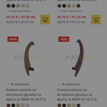
E71 мока дясно
E71 кафяво ляво
+ още варианти
+ още варианти
Промо
Промо
24,15 €
/
47,23 лв.
24,15 €
/
47,23 лв.
цена
цена
44,55 €
/
87,13 лв.
44,55 €
/
87,13 лв.
-44%
-43%
В наличност
В наличност
Кожено капаче за
Кожено капаче за
вътрешна дръжка за
вътрешна дръжка за
врата за BMW X5 X6 E70
врата за BMW X5 X6 E70
E71 кафяво дясно
E71 черено/кафяво ляво