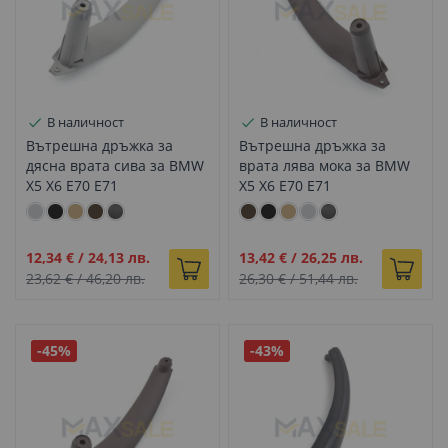
В наличност
В наличност
Вътрешна дръжка за
Вътрешна дръжка за
дясна врата сива за BMW
врата лява мока за BMW
X5 X6 E70 E71
X5 X6 E70 E71
Промо
Промо
12,34 €
/
24,13 лв.
13,42 €
/
26,25 лв.
цена
цена
23,62 €
/
46,20 лв.
26,30 €
/
51,44 лв.
-45%
-43%