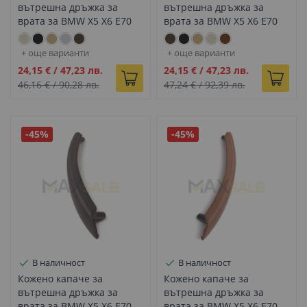
вътрешна дръжка за
вътрешна дръжка за
врата за BMW X5 X6 E70
врата за BMW X5 X6 E70
E71 светло бежово дясно
E71 мока ляво
+ още варианти
+ още варианти
Промо
Промо
24,15 €
/
47,23 лв.
24,15 €
/
47,23 лв.
цена
цена
46,16 €
/
90,28 лв.
47,24 €
/
92,39 лв.
-45%
-45%
В наличност
В наличност
Кожено капаче за
Кожено капаче за
вътрешна дръжка за
вътрешна дръжка за
врата за BMW X5 X6 E70
врата за BMW X5 X6 E70