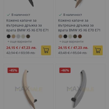
В наличност
В наличност
Кожено капаче за
Кожено капаче за
вътрешна дръжка за
вътрешна дръжка за
врата BMW X5 X6 E70 E71
врата BMW X5 X6 E70 E71
черно дясно
бежово ляво
+ още варианти
+ още варианти
Промо
Промо
24,15 €
/
47,23 лв.
24,15 €
/
47,23 лв.
цена
цена
42,94 €
/
83,98 лв.
43,48 €
/
85,04 лв.
-45%
-46%