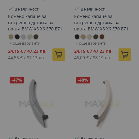
В наличност
В наличност
Кожено капаче за
Кожено капаче за
вътрешна дръжка за
вътрешна дръжка за
врата BMW X5 X6 E70 E71
врата BMW X5 X6 E70 E71
бежово дясно
сиво ляво
+ още варианти
+ още варианти
Промо
Промо
24,15 €
/
47,23 лв.
24,15 €
/
47,23 лв.
цена
цена
44,55 €
/
87,13 лв.
45,09 €
/
88,19 лв.
-47%
-48%
В наличност
В наличност