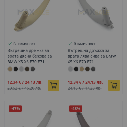
В наличност
В наличност
Вътрешна дръжка за
Вътрешна дръжка за
врата дясна бежова за
врата лява сива за BMW
BMW X5 X6 E70 E71
X5 X6 E70 E71
Промо
Промо
12,34 €
/
24,13 лв.
12,34 €
/
24,13 лв.
цена
цена
23,62 €
/
46,20 лв.
24,15 €
/
47,23 лв.
-47%
-48%