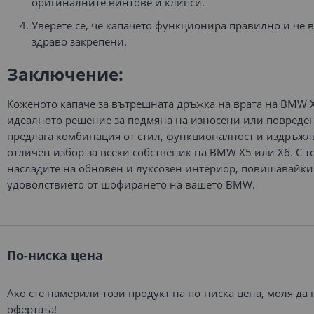
оригиналните винтове и клипси.
Уверете се, че капачето функционира правилно и че 
здраво закрепени.
Заключение:
Коженото капаче за вътрешната дръжка на врата на BMW X
идеалното решение за подмяна на износени или повреден
предлага комбинация от стил, функционалност и издръжли
отличен избор за всеки собственик на BMW X5 или X6. С т
насладите на обновен и луксозен интериор, повишавайки
удоволствието от шофирането на вашето BMW.
По-ниска цена
Ако сте намерили този продукт на по-ниска цена, моля да
офертата!