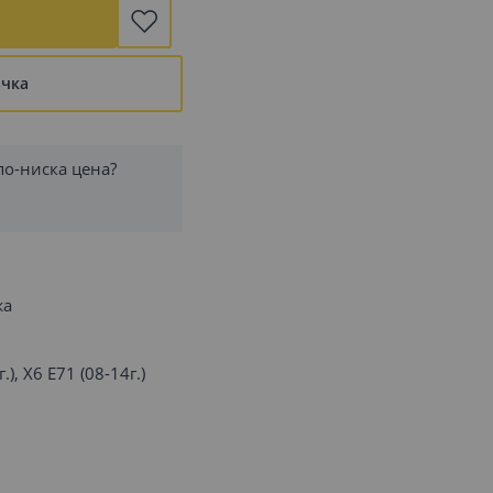
ъчка
по-ниска цена?
жа
.), X6 E71 (08-14г.)