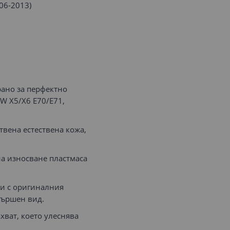
06-2013)
рано за перфектно
W X5/X6 E70/E71,
вена естествена кожа,
а износване пластмаса
ни с оригиналния
вършен вид.
хват, което улеснява