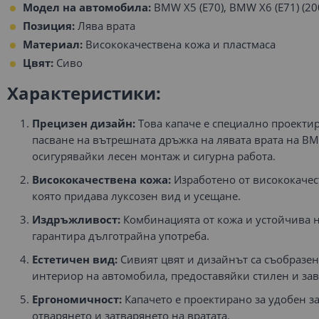
Модел на автомобила:
BMW X5 (E70), BMW X6 (E71) (20
Позиция:
Лява врата
Материал:
Висококачествена кожа и пластмаса
Цвят:
Сиво
Характеристики:
Прецизен дизайн:
Това капаче е специално проекти
пасване на вътрешната дръжка на лявата врата на BM
осигурявайки лесен монтаж и сигурна работа.
Висококачествена кожа:
Изработено от висококачест
която придава луксозен вид и усещане.
Издръжливост:
Комбинацията от кожа и устойчива н
гарантира дълготрайна употреба.
Естетичен вид:
Сивият цвят и дизайнът са съобразе
интериор на автомобила, предоставяйки стилен и за
Ергономичност:
Капачето е проектирано за удобен за
отварянето и затварянето на вратата.