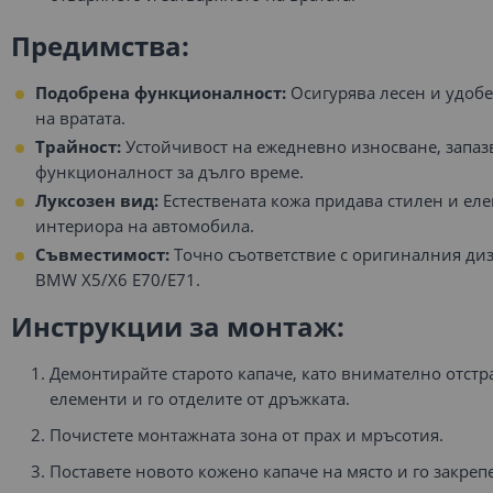
Предимства:
Подобрена функционалност:
Осигурява лесен и удоб
на вратата.
Трайност:
Устойчивост на ежедневно износване, запаз
функционалност за дълго време.
Луксозен вид:
Естествената кожа придава стилен и еле
интериора на автомобила.
Съвместимост:
Точно съответствие с оригиналния диз
BMW X5/X6 E70/E71.
Инструкции за монтаж:
Демонтирайте старото капаче, като внимателно отст
елементи и го отделите от дръжката.
Почистете монтажната зона от прах и мръсотия.
Поставете новото кожено капаче на място и го закреп