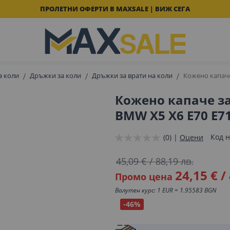
ПРОЛЕТНИ ОФЕРТИ В MAXSALE | ВИЖ СЕГА
а коли
Дръжки за коли
Дръжки за врати на коли
Кожено капаче
Кожено капаче з
BMW X5 X6 E70 E7
Код н
(0) |
Оцени
45,09 €
/
88,19 лв.
24,15 €
/
Промо цена
Валутен курс: 1 EUR = 1.95583 BGN
-46%