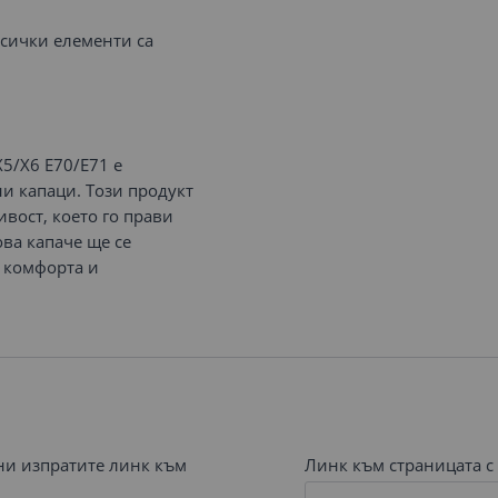
всички елементи са
5/X6 E70/E71 е
и капаци. Този продукт
вост, което го прави
ова капаче ще се
 комфорта и
 ни изпратите линк към
Линк към страницата с 