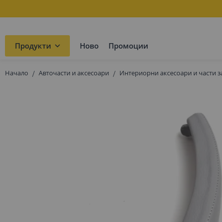
Продукти
Ново
Промоции
Начало
Авточасти и аксесоари
Интериорни аксесоари и части з
Преминете
към
края
на
галерията
на
изображенията