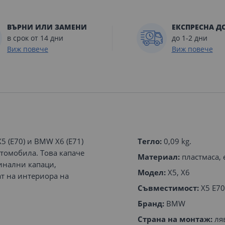
ВЪРНИ ИЛИ ЗАМЕНИ
ЕКСПРЕСНА Д
в срок от 14 дни
до 1-2 дни
Виж повече
Виж повече
 (E70) и BMW X6 (E71)
Тегло:
0,09 kg.
томобила. Това капаче
Материал:
пластмаса, 
инални капаци,
Модел:
X5, X6
ат на интериора на
Съвместимост:
X5 E70 
Бранд:
BMW
Страна на монтаж:
ля