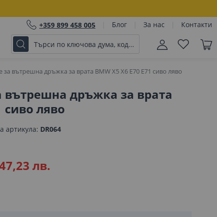
Блог
За нас
Контакти
+359 899 458 005
 за вътрешна дръжка за врата BMW X5 X6 E70 E71 сиво ляво
а вътрешна дръжка за врата
1 сиво ляво
а артикула
DR064
47,23 лв.