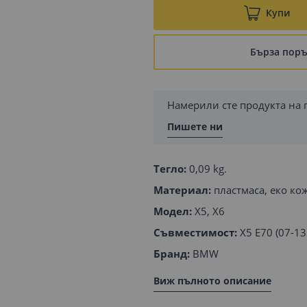
Купи
Бърза пор
Намерили сте продукта на 
Пишете ни
Тегло:
0,09 kg.
Материал:
пластмаса, еко ко
Модел:
X5, X6
Съвместимост:
X5 E70 (07-13г
Бранд:
BMW
Виж пълното описание