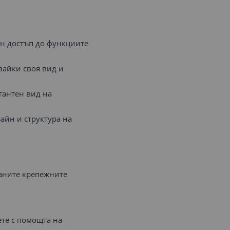
ен достъп до функциите
вайки своя вид и
гантен вид на
айн и структура на
раните крепежните
ете с помощта на