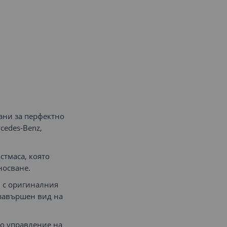
ани за перфектно
cedes-Benz,
стмаса, която
носване.
и с оригиналния
 завършен вид на
но управление на