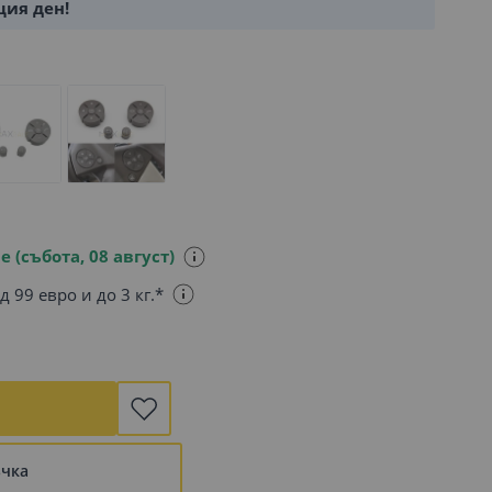
щия ден!
е (събота, 08 август)
д 99 евро и до 3 кг.*
ъчка