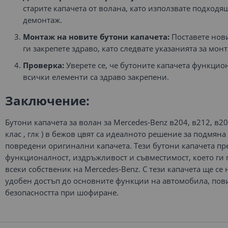
старите капачета от волана, като използвате подходя
демонтаж.
Монтаж на новите бутони капачета:
Поставете нови
ги закрепете здраво, като следвате указанията за монт
Проверка:
Уверете се, че бутоните капачета функцио
всички елементи са здраво закрепени.
Заключение:
Бутони капачета за волан за Mercedes-Benz в204, в212, в207,
клас , глк ) в бежов цвят са идеалното решение за подмян
повредени оригинални капачета. Тези бутони капачета пр
функционалност, издръжливост и съвместимост, което ги 
всеки собственик на Mercedes-Benz. С тези капачета ще се 
удобен достъп до основните функции на автомобила, по
безопасността при шофиране.