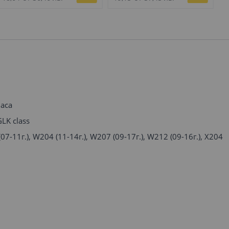
ML class
GLE ML class
c
аса
GLK class
7-11г.), W204 (11-14г.), W207 (09-17г.), W212 (09-16г.), X204