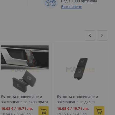
над 10 000 артикула
Виж повече
Бутон за отключване и
Бутон за отключване и
Б
заключване за лява врата
заключване за дясна
з
черно на Mercedes Benz A
врата черно на Mercedes
с
Промо
Промо
П
10,08 €
/
19,71 лв.
10,08 €
/
19,71 лв.
1
B C CLA CLS G E GLK GLE
Benz A B C CLA CLS G E GLK
C
цена
цена
ц
18,64 €
/
36,46 лв.
19,15 €
/
37,45 лв.
1