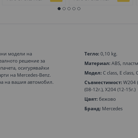
ични модели на
Тегло:
0,10 kg.
идеалното решение за
Материал:
ABS, пластм
пачета, осигурявайки
Модел:
C class, E class, 
рти на Mercedes-Benz.
ра на вашия автомобил.
Съвместимост:
W204 (0
(08-12г.), X204 (12-15г.)
Цвят:
бежово
Бранд:
Mercedes