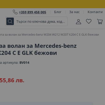
Блог
За нас
Контакти
+359 899 458 005
та за волан за Mercedes-benz W204 W212 W207 X204 C E GLK бежови
за волан за Mercedes-benz
204 C E GLK бежови
а артикула
BV014
55,86 лв.