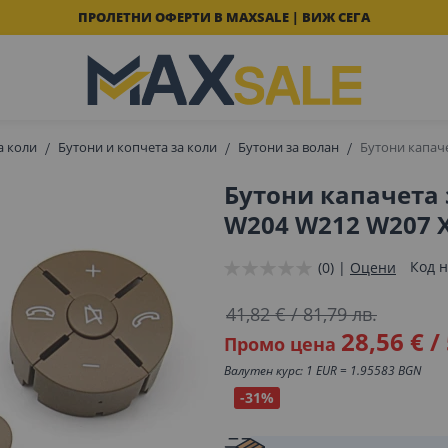
ПРОЛЕТНИ ОФЕРТИ В MAXSALE | ВИЖ СЕГА
а коли
Бутони и копчета за коли
Бутони за волан
Бутони капаче
Бутони капачета 
W204 W212 W207 X
Код н
(0) |
Оцени
41,82 €
/
81,79 лв.
28,56 €
/
Промо цена
Валутен курс: 1 EUR = 1.95583 BGN
-31%