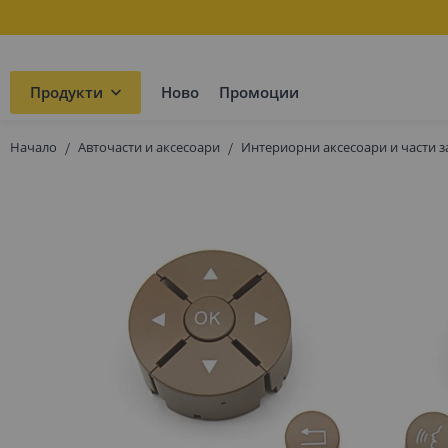
Продукти
Ново
Промоции
Начало
Авточасти и аксесоари
Интериорни аксесоари и части з
Преминете
към
края
на
галерията
на
изображенията