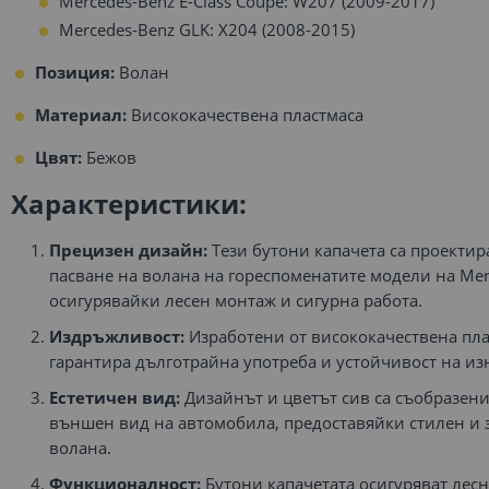
Mercedes-Benz E-Class Coupe: W207 (2009-2017)
Mercedes-Benz GLK: X204 (2008-2015)
Позиция:
Волан
Материал:
Висококачествена пластмаса
Цвят:
Бежов
Характеристики:
Прецизен дизайн:
Тези бутони капачета са проектир
пасване на волана на гореспоменатите модели на Mer
осигурявайки лесен монтаж и сигурна работа.
Издръжливост:
Изработени от висококачествена пла
гарантира дълготрайна употреба и устойчивост на из
Естетичен вид:
Дизайнът и цветът сив са съобразен
външен вид на автомобила, предоставяйки стилен и
волана.
Функционалност:
Бутони капачетата осигуряват лес