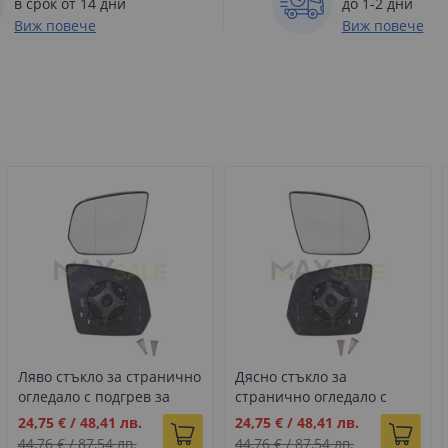
в срок от 14 дни
до 1-2 дни
Виж повече
Виж повече
Ляво стъкло за странично
Дясно стъкло за
огледало с подгрев за
странично огледало с
Mercedes GLK M X204
подгрев за Mercedes GLK
Промо
Промо
24,75 €
/
48,41 лв.
24,75 €
/
48,41 лв.
W164 (2008-2012)
M X204 W164 (2008-2012)
цена
цена
44,76 €
/
87,54 лв.
44,76 €
/
87,54 лв.