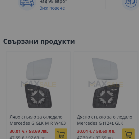
над 99 евро*
Виж повече
Свързани продукти
Ляво стъкло за огледало
Дясно стъкло за огледало
Mercedes G GLK M R W463
Mercedes G (12+), GLK
X204 W166 W251 (2010-
(12+), M (11+), R (10+)
Промо
Промо
30,01 €
/
58,69 лв.
30,01 €
/
58,69 лв.
2018)
цена
цена
47,39 €
/
92,69 лв.
47,39 €
/
92,69 лв.