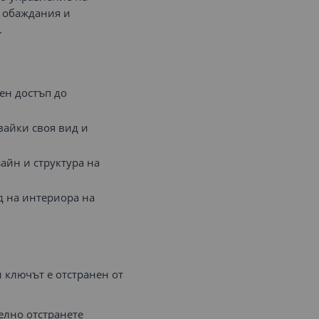
и обаждания и
.
ен достъп до
вайки своя вид и
айн и структура на
д на интериора на
 ключът е отстранен от
лно отстранете