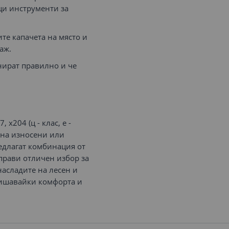
щи инструменти за
те капачета на място и
аж.
нират правилно и че
 х204 (ц - клас, е -
а на износени или
едлагат комбинация от
прави отличен избор за
насладите на лесен и
вишавайки комфорта и