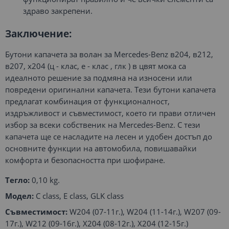
здраво закрепени.
Заключение:
Бутони капачета за волан за Mercedes-Benz в204, в212,
в207, х204 (ц - клас, е - клас , глк ) в цвят мока са
идеалното решение за подмяна на износени или
повредени оригинални капачета. Тези бутони капачета
предлагат комбинация от функционалност,
издръжливост и съвместимост, което ги прави отличен
избор за всеки собственик на Mercedes-Benz. С тези
капачета ще се насладите на лесен и удобен достъп до
основните функции на автомобила, повишавайки
комфорта и безопасността при шофиране.
Тегло:
0,10 kg.
Модел:
C class, E class, GLK class
Съвместимост:
W204 (07-11г.), W204 (11-14г.), W207 (09-
17г.), W212 (09-16г.), X204 (08-12г.), X204 (12-15г.)