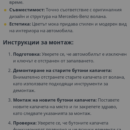
време.
Съвместимост:
Точно съответствие с оригиналния
дизайн и структура на Mercedes-Benz волана.
Естетика:
Цветът мока придава стилен и модерен вид
на интериора на автомобила.
Инструкции за монтаж:
Подготовка:
Уверете се, че автомобилът е изключен
и ключът е отстранен от запалването.
Демонтиране на старите бутони капачета:
Внимателно отстранете старите капачета от волана,
като използвате подходящи инструменти за
демонтаж.
Монтаж на новите бутони капачета:
Поставете
новите капачета на място и ги закрепете здраво,
като следвате указанията за монтаж.
Проверка:
Уверете се, че бутоните капачета
функционират правилно и че всички елементи са