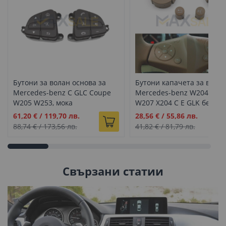
Бутони за волан основа за
Бутони капачета за волан
Mercedes-benz C GLC Coupe
Mercedes-benz W204 W21
W205 W253, мока
W207 X204 C E GLK бежов
Промо
Промо
61,20 €
/
119,70 лв.
28,56 €
/
55,86 лв.
цена
цена
88,74 €
/
173,56 лв.
41,82 €
/
81,79 лв.
Свързани статии