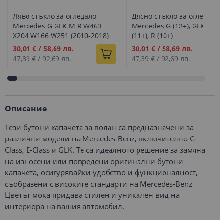
Ляво стъкло за огледало
Дясно стъкло за огледало
Mercedes G GLK M R W463
Mercedes G (12+), GLK (12+
X204 W166 W251 (2010-2018)
(11+), R (10+)
Промо
Промо
30,01 €
/
58,69 лв.
30,01 €
/
58,69 лв.
цена
цена
47,39 €
/
92,69 лв.
47,39 €
/
92,69 лв.
Описание
Тези бутони капачета за волан са предназначени за
различни модели на Mercedes-Benz, включително C-
Class, E-Class и GLK. Те са идеалното решение за замяна
на износени или повредени оригинални бутони
капачета, осигурявайки удобство и функционалност,
съобразени с високите стандарти на Mercedes-Benz.
Цветът мока придава стилен и уникален вид на
интериора на вашия автомобил.