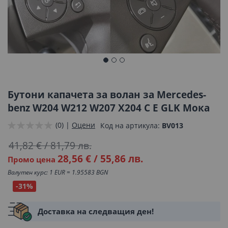
Преминете
към
началото
Бутони капачета за волан за Mercedes-
на
benz W204 W212 W207 X204 C E GLK Мока
галерия
(0) |
Оцени
Код на артикула
BV013
със
снимки
41,82 €
/
81,79 лв.
28,56 €
/
55,86 лв.
Промо цена
Валутен курс: 1 EUR = 1.95583 BGN
-31%
Доставка на следващия ден!