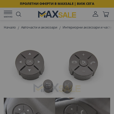
ПРОЛЕТНИ ОФЕРТИ В MAXSALE | ВИЖ СЕГА
меню
Начало
Авточасти и аксесоари
Интериорни аксесоари и части 
Преминете
към
края
на
галерията
на
изображенията