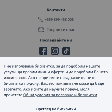
Контакти
+359 899 458 005
Свържи се с нас
Последвайте ни
Ние използваме бисквитки, за да подобрим нашите
Начини на плащане
услуги, да правим лични оферти и да подобрим Вашето
изживяване. Ако не приемете незадължителните
бисквитки по-долу, Вашето изживяване може да бъде
засегнато. Ако искате да научите повече, моля,
прочетете
Общи условия за ползване и бисквитки
.
Начини на доставка
Преглед на бисквитки