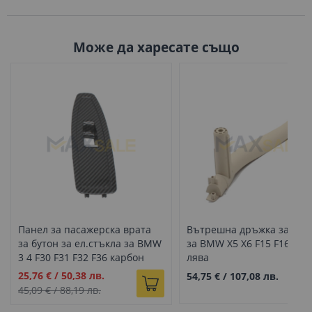
Може да харесате също
Панел за пасажерска врата
Вътрешна дръжка за вра
за бутон за ел.стъкла за BMW
за BMW X5 X6 F15 F16 беж
3 4 F30 F31 F32 F36 карбон
лява
Промо
25,76 €
/
50,38 лв.
54,75 €
/
107,08 лв.
цена
45,09 €
/
88,19 лв.