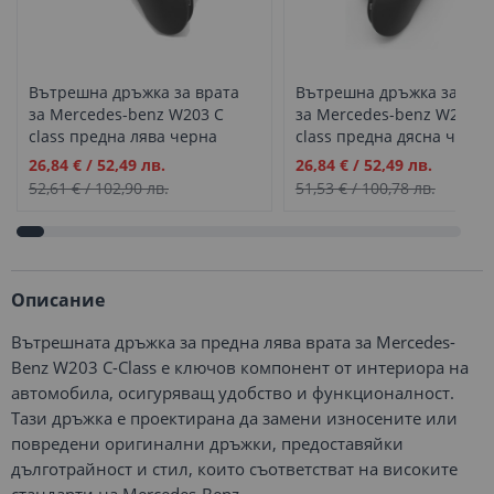
Вътрешна дръжка за врата
Вътрешна дръжка за вра
за Mercedes-benz W203 C
за Mercedes-benz W203 C
class предна лява черна
class предна дясна черна
Промо
Промо
26,84 €
/
52,49 лв.
26,84 €
/
52,49 лв.
цена
цена
52,61 €
/
102,90 лв.
51,53 €
/
100,78 лв.
Описание
Вътрешната дръжка за предна лява врата за Mercedes-
Benz W203 C-Class е ключов компонент от интериора на
автомобила, осигуряващ удобство и функционалност.
Тази дръжка е проектирана да замени износените или
повредени оригинални дръжки, предоставяйки
дълготрайност и стил, които съответстват на високите
стандарти на Mercedes-Benz.