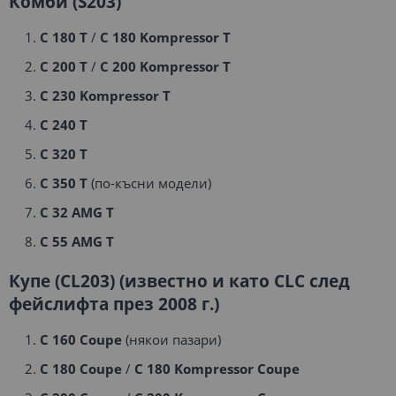
Комби (S203)
C 180 T
/
C 180 Kompressor T
C 200 T
/
C 200 Kompressor T
C 230 Kompressor T
C 240 T
C 320 T
C 350 T
(по-късни модели)
C 32 AMG T
C 55 AMG T
Купе (CL203) (известно и като CLC след
фейслифта през 2008 г.)
C 160 Coupe
(някои пазари)
C 180 Coupe
/
C 180 Kompressor Coupe