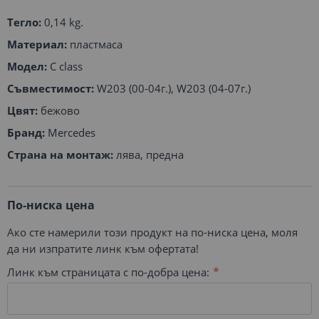
Тегло:
0,14 kg.
Материал:
пластмаса
Модел:
C class
Съвместимост:
W203 (00-04г.), W203 (04-07г.)
Цвят:
бежово
Бранд:
Mercedes
Страна на монтаж:
лява, предна
По-ниска цена
Ако сте намерили този продукт на по-ниска цена, моля
да ни изпратите линк към офертата!
Линк към страницата с по-добра цена: