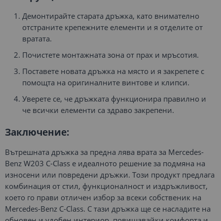
Демонтирайте старата дръжка, като внимателно
отстраните крепежните елементи и я отделите от
вратата.
Почистете монтажната зона от прах и мръсотия.
Поставете новата дръжка на място и я закрепете с
помощта на оригиналните винтове и клипси.
Уверете се, че дръжката функционира правилно и
че всички елементи са здраво закрепени.
Заключение:
Вътрешната дръжка за предна лява врата за Mercedes-
Benz W203 C-Class е идеалното решение за подмяна на
износени или повредени дръжки. Този продукт предлага
комбинация от стил, функционалност и издръжливост,
което го прави отличен избор за всеки собственик на
Mercedes-Benz C-Class. С тази дръжка ще се насладите на
обновен и удобен интериор, повишавайки комфорта и