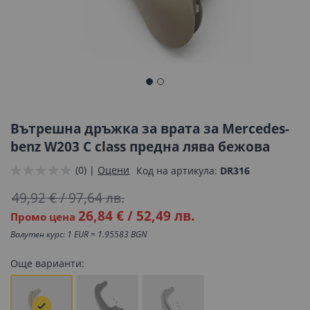
Преминете
към
началото
Вътрешна дръжка за врата за Mercedes-
на
benz W203 C class предна лява бежова
галерия
(0) |
Оцени
Код на артикула
DR316
със
снимки
49,92 €
/
97,64 лв.
26,84 €
/
52,49 лв.
Промо цена
Валутен курс: 1 EUR = 1.95583 BGN
Още варианти: