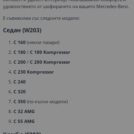
удоволствието от шофирането на вашето Mercedes-Benz.
Е съвмесима със следните модели:
Седан (W203)
C 160
(някои пазари)
C 180
/
C 180 Kompressor
C 200
/
C 200 Kompressor
C 230 Kompressor
C 240
C 320
C 350
(по-късни модели)
C 32 AMG
C 55 AMG