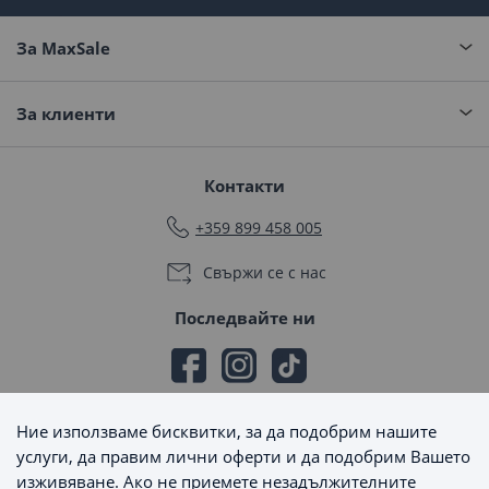
За MaxSale
За клиенти
Контакти
+359 899 458 005
Свържи се с нас
Последвайте ни
Ние използваме бисквитки, за да подобрим нашите
Начини на плащане
услуги, да правим лични оферти и да подобрим Вашето
изживяване. Ако не приемете незадължителните