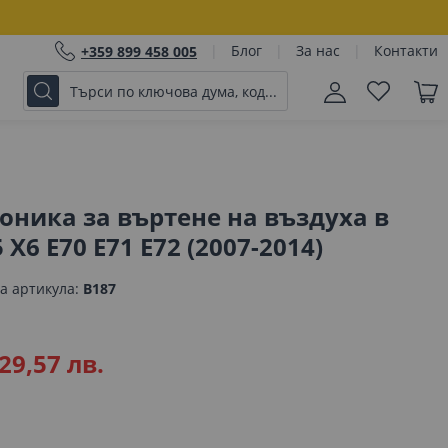
Блог
За нас
Контакти
+359 899 458 005
оника за въртене на въздуха в
X6 E70 E71 E72 (2007-2014)
а артикула
B187
29,57 лв.