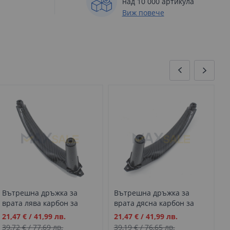
над 10 000 артикула
Виж повече
Вътрешна дръжка за
Вътрешна дръжка за
К
врата лява карбон за
врата дясна карбон за
в
BMW X5 X6 E70 E71
BMW X5 X6 E70 E71
в
Промо
Промо
П
21,47 €
/
41,99 лв.
21,47 €
/
41,99 лв.
2
ч
цена
цена
ц
39,72 €
/
77,69 лв.
39,19 €
/
76,65 лв.
4