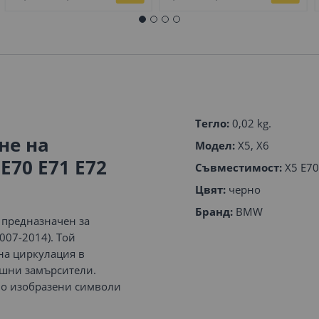
Тегло:
0,02 kg.
не на
Модел:
X5, X6
E70 E71 E72
Съвместимост:
X5 E70 
Цвят:
черно
Бранд:
BMW
 предназначен за
007-2014). Той
на циркулация в
ншни замърсители.
зно изобразени символи