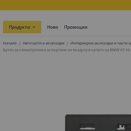
Продукти
Ново
Промоции
Начало
Авточасти и аксесоари
Интериорни аксесоари и части з
Бутон за климатроника за въртене на въздуха в купето на BMW X5 X6 E
Преминете
към
края
на
галерията
на
изображенията