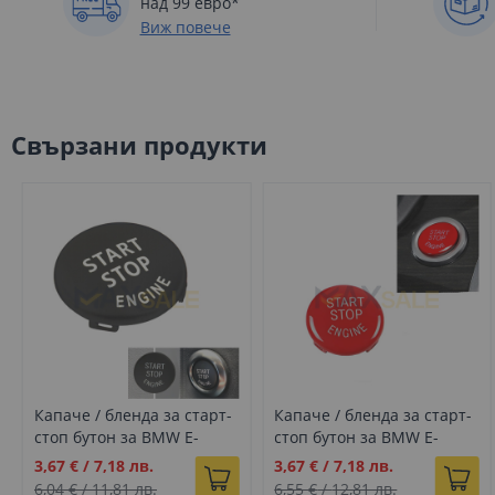
над 99 евро*
Виж повече
Свързани продукти
Капаче / бленда за старт-
Капаче / бленда за старт-
стоп бутон за BMW E-
стоп бутон за BMW E-
серия E60 E61 E87 E90 E91
серия E60 E61 E87 E90 E91
Промо
Промо
3,67 €
/
7,18 лв.
3,67 €
/
7,18 лв.
E92 Е70, черно
E92 Е70, Червен
цена
цена
6,04 €
/
11,81 лв.
6,55 €
/
12,81 лв.