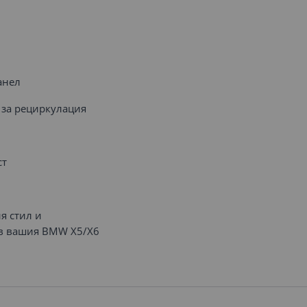
анел
 за рециркулация
ст
я стил и
ъв вашия BMW X5/X6