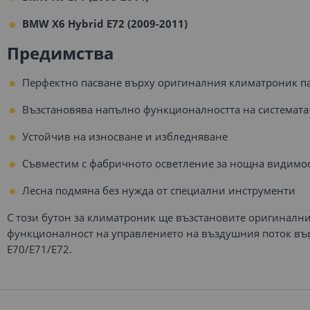
BMW X6 Hybrid E72 (2009-2011)
Предимства
Перфектно пасване върху оригиналния климатроник п
Възстановява напълно функционалността на системата
Устойчив на износване и избледняване
Съвместим с фабричното осветление за нощна видимо
Лесна подмяна без нужда от специални инструменти
С този бутон за климатроник ще възстановите оригинални
функционалност на управлението на въздушния поток в
E70/E71/E72.