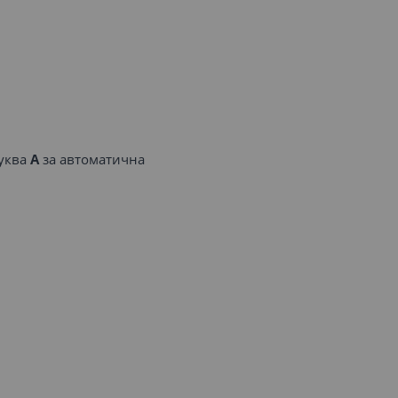
буква
A
за автоматична