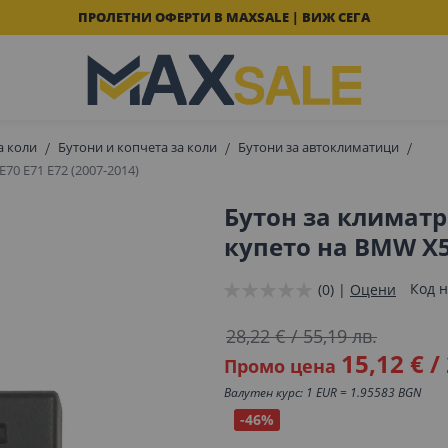
ПРОЛЕТНИ ОФЕРТИ В MAXSALE | ВИЖ СЕГА
а коли
Бутони и копчета за коли
Бутони за автоклиматици
70 E71 E72 (2007-2014)
Бутон за климатр
купето на BMW X5 
Код н
(0) |
Оцени
28,22 €
/
55,19 лв.
15,12 €
/
Промо цена
Валутен курс: 1 EUR = 1.95583 BGN
-46%