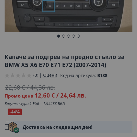
Преминете
към
началото
Капаче за подгрев на предно стъкло за
на
BMW X5 X6 E70 E71 E72 (2007-2014)
галерия
(0) |
Оцени
Код на артикула
B188
със
снимки
22,68 €
/
44,36 лв.
12,60 €
/
24,64 лв.
Промо цена
Валутен курс: 1 EUR = 1.95583 BGN
-44%
Доставка на следващия ден!