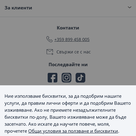
За клиенти
Контакти
+359 899 458 005
Свържи се с нас
Последвайте ни
Ние използваме бисквитки, за да подобрим нашите
Начини на плащане
услуги, да правим лични оферти и да подобрим Вашето
изживяване. Ако не приемете незадължителните
бисквитки по-долу, Вашето изживяване може да бъде
засегнато. Ако искате да научите повече, моля,
прочетете
Общи условия за ползване и бисквитки
.
Начини на доставка