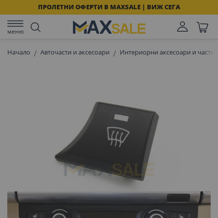
ПРОЛЕТНИ ОФЕРТИ В MAXSALE | ВИЖ СЕГА
меню
Начало
Авточасти и аксесоари
Интериорни аксесоари и части 
Преминете
към
края
на
галерията
на
изображенията