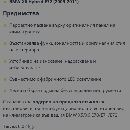
BMW X6 Hybrid E72 (2009-2011)
Предимства
Перфектно пасване върху оригиналния панел на
климатроника
Възстановява функционалността и оригиналния стил
на интериора
Устойчиво на износване, надраскване и
избледняване
Съвместимо с фабричното LED осветление
Лесна и бърза подмяна без специални инструменти
С капачето за
подгрев на предното стъкло
ще
възстановите пълната функционалност и естетичен вид
на климатроника във вашия BMW X5/X6 E70/E71/E72.
Тегло:
0,02 kg.