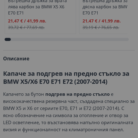
Вътрешна дръжка за врата
Вътрешна дръжка за вра
лява карбон за BMW X5 X6
дясна карбон за BMW X5 
E70 E71
E70 E71
Промо
Промо
21,47 €
/
41,99 лв.
21,47 €
/
41,99 лв.
цена
цена
39,72 €
/
77,69 лв.
39,19 €
/
76,65 лв.
Описание
Капаче за подгрев на предно стъкло за
BMW X5/X6 E70 E71 E72 (2007-2014)
Капачето за бутон
подгрев на предно стъкло
е
висококачествена резервна част, създадена специално за
BMW X5 и X6 от сериите E70, E71 и E72 (2007-2014). С
ясно обозначение на символа за отопление и отвор за
LED осветление, то възстановява напълно оригиналната
визия и функционалност на климатроничния панел.