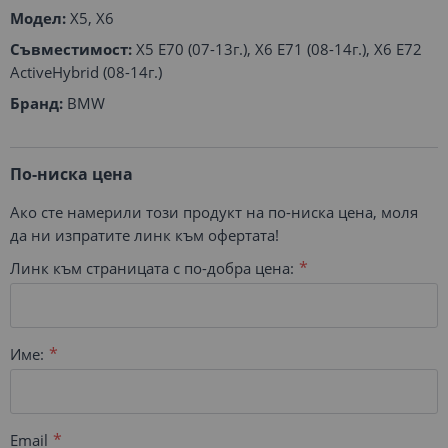
Модел:
X5, X6
Съвместимост:
X5 E70 (07-13г.), X6 E71 (08-14г.), X6 E72
ActiveHybrid (08-14г.)
Бранд:
BMW
По-ниска цена
Ако сте намерили този продукт на по-ниска цена, моля
да ни изпратите линк към офертата!
Линк към страницата с по-добра цена:
Име:
Email