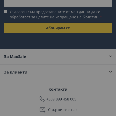
Съгласен съм предоставените от мен данни да се
обработват за целите на изпращане на бюлетин.
Абонирам се
За MaxSale
За клиенти
Контакти
+359 899 458 005
Свържи се с нас