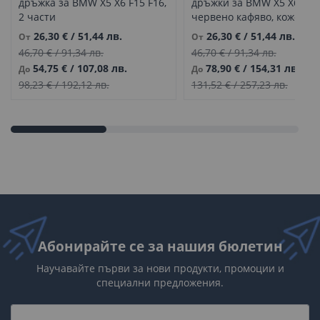
дръжка за BMW X5 X6 F15 F16,
дръжки за BMW X5 X6 F15 
2 части
червено кафяво, кожени
капачета
26,30 €
/
51,44 лв.
26,30 €
/
51,44 лв.
От
От
46,70 €
/
91,34 лв.
46,70 €
/
91,34 лв.
54,75 €
/
107,08 лв.
78,90 €
/
154,31 лв.
До
До
98,23 €
/
192,12 лв.
131,52 €
/
257,23 лв.
Абонирайте се за нашия бюлетин
Научавайте първи за нови продукти, промоции и
специални предложения.