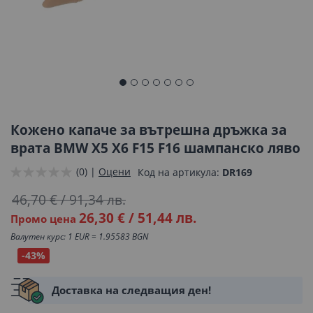
Преминете
към
началото
Кожено капаче за вътрешна дръжка за
на
врата BMW X5 X6 F15 F16 шампанско ляво
галерия
(0) |
Оцени
Код на артикула
DR169
със
снимки
46,70 €
/
91,34 лв.
26,30 €
/
51,44 лв.
Промо цена
Валутен курс: 1 EUR = 1.95583 BGN
-43%
Доставка на следващия ден!