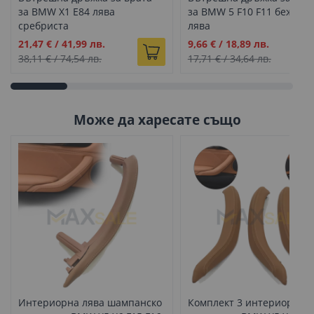
за BMW X1 E84 лява
за BMW 5 F10 F11 бежова
сребриста
лява
Промо
Промо
21,47 €
/
41,99 лв.
9,66 €
/
18,89 лв.
цена
цена
38,11 €
/
74,54 лв.
17,71 €
/
34,64 лв.
Може да харесате също
Интериорна лява шампанско
Комплект 3 интериорни