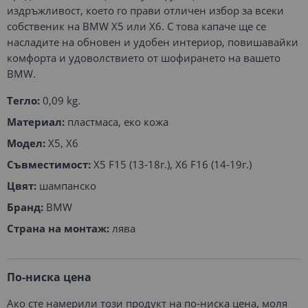
издръжливост, което го прави отличен избор за всеки
собственик на BMW X5 или X6. С това капаче ще се
насладите на обновен и удобен интериор, повишавайки
комфорта и удоволствието от шофирането на вашето
BMW.
Тегло:
0,09 kg.
Материал:
пластмаса, еко кожа
Модел:
X5, X6
Съвместимост:
X5 F15 (13-18г.), X6 F16 (14-19г.)
Цвят:
шампанско
Бранд:
BMW
Страна на монтаж:
лява
По-ниска цена
Ако сте намерили този продукт на по-ниска цена, моля