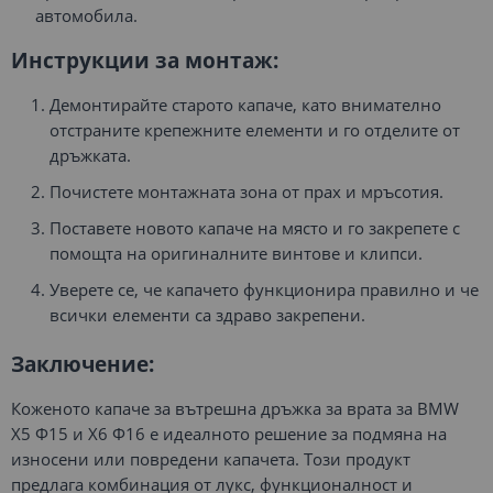
автомобила.
Инструкции за монтаж:
Демонтирайте старото капаче, като внимателно
отстраните крепежните елементи и го отделите от
дръжката.
Почистете монтажната зона от прах и мръсотия.
Поставете новото капаче на място и го закрепете с
помощта на оригиналните винтове и клипси.
Уверете се, че капачето функционира правилно и че
всички елементи са здраво закрепени.
Заключение:
Коженото капаче за вътрешна дръжка за врата за BMW
X5 Ф15 и X6 Ф16 е идеалното решение за подмяна на
износени или повредени капачета. Този продукт
предлага комбинация от лукс, функционалност и