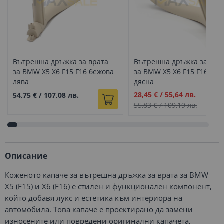
Вътрешна дръжка за врата
Вътрешна дръжка за вра
за BMW X5 X6 F15 F16 бежова
за BMW X5 X6 F15 F16 беж
лява
дясна
Промо
28,45 €
/
55,64 лв.
54,75 €
/
107,08 лв.
цена
55,83 €
/
109,19 лв.
Описание
Коженото капаче за вътрешна дръжка за врата за BMW
X5 (F15) и X6 (F16) е стилен и функционален компонент,
който добавя лукс и естетика към интериора на
автомобила. Това капаче е проектирано да замени
износените или повредени оригинални капачета,