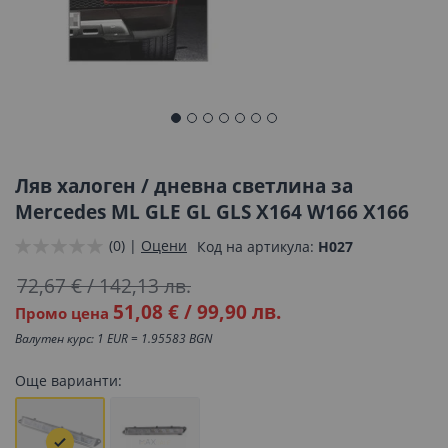
Преминете
към
началото
Ляв халоген / дневна светлина за
на
Mercedes ML GLE GL GLS X164 W166 X166
галерия
(0) |
Оцени
Код на артикула
H027
със
снимки
72,67 €
/
142,13 лв.
51,08 €
/
99,90 лв.
Промо цена
Валутен курс: 1 EUR = 1.95583 BGN
Още варианти: