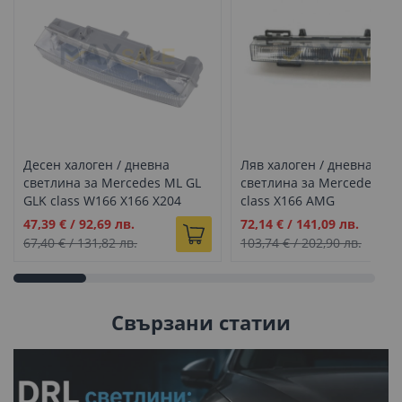
Десен халоген / дневна
Ляв халоген / дневна
светлина за Mercedes ML GL
светлина за Mercedes GL
GLK class W166 X166 X204
class X166 AMG
Промо
Промо
47,39 €
/
92,69 лв.
72,14 €
/
141,09 лв.
цена
цена
67,40 €
/
131,82 лв.
103,74 €
/
202,90 лв.
Свързани статии