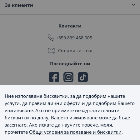
За клиенти
Контакти
+359 899 458 005
Свържи се с нас
Последвайте ни
Ние използваме бисквитки, за да подобрим нашите
Начини на плащане
услуги, да правим лични оферти и да подобрим Вашето
изживяване. Ако не приемете незадължителните
бисквитки по-долу, Вашето изживяване може да бъде
засегнато. Ако искате да научите повече, моля,
прочетете
Общи условия за ползване и бисквитки
.
Начини на доставка