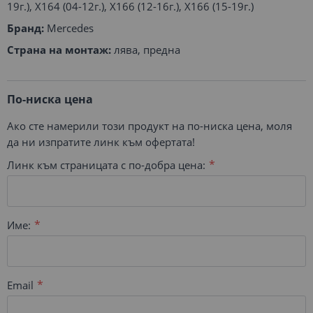
19г.), X164 (04-12г.), X166 (12-16г.), X166 (15-19г.)
Бранд:
Mercedes
Страна на монтаж:
лява, предна
По-ниска цена
Ако сте намерили този продукт на по-ниска цена, моля
да ни изпратите линк към офертата!
Линк към страницата с по-добра цена:
Име:
Email