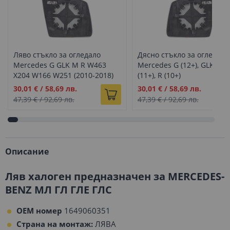
Ляво стъкло за огледало
Дясно стъкло за огледало
Mercedes G GLK M R W463
Mercedes G (12+), GLK (12+
X204 W166 W251 (2010-2018)
(11+), R (10+)
Промо
Промо
30,01 €
/
58,69 лв.
30,01 €
/
58,69 лв.
цена
цена
47,39 €
/
92,69 лв.
47,39 €
/
92,69 лв.
Описание
Ляв халоген предназначен за MERCEDES-
BENZ МЛ ГЛ ГЛЕ ГЛС
OEM номер
1649060351
Страна на монтаж:
ЛЯВА