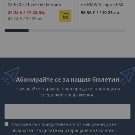
X6 E70 E71 светло бежово
на BMW 5 серия E60 E61,
ляво
Бежово
Промо
24,15 €
/
47,23 лв.
56,36 €
/
110,23 лв.
цена
47,24 €
/
92,39 лв.
Абонирайте се за нашия бюлетин
Научавайте първи за нови продукти, промоции и
специални предложения.
Съгласен съм предоставените от мен данни да се
обработват за целите на изпращане на бюлетин.