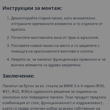
Инструкции за монтаж:
Демонтирайте стария панел, като внимателно
отстраните крепежните елементи и го отделите от
вратата.
Почистете монтажната зона от прах и мръсотия.
Поставете новия панел на място и го закрепете с
помощта на оригиналните винтове и клипси.
Уверете се, че панелът функционира правилно и че
всички елементи са здраво закрепени.
Заключение:
Панелът за бутон за ел. стъкла за BMW 3 и 4 серии (Ф30,
Ф31, Ф32, Ф36) е идеалното решение за подмяна на
износени или повредени панели. Този продукт предлага
комбинация от стил, функционалност и издръжливост,
което го прави отличен избор за всеки собственик на