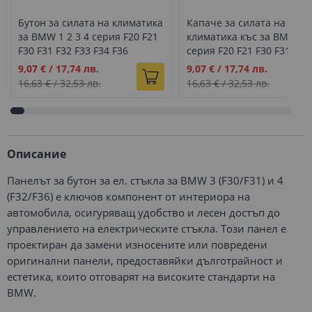
Бутон за силата на климатика
Капаче за силата на
за BMW 1 2 3 4 серия F20 F21
климатика къс за BMW 1 2
F30 F31 F32 F33 F34 F36
серия F20 F21 F30 F31 F32
F34 F36
Промо
Промо
9,07 €
/
17,74 лв.
9,07 €
/
17,74 лв.
цена
цена
16,63 €
/
32,53 лв.
16,63 €
/
32,53 лв.
Описание
Панелът за бутон за ел. стъкла за BMW 3 (F30/F31) и 4
(F32/F36) е ключов компонент от интериора на
автомобила, осигуряващ удобство и лесен достъп до
управлението на електрическите стъкла. Този панел е
проектиран да замени износените или повредени
оригинални панели, предоставяйки дълготрайност и
естетика, които отговарят на високите стандарти на
BMW.