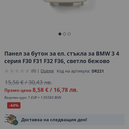
Преминете
към
началото
Панел за бутон за ел. стъкла за BMW 3 4
на
серия F30 F31 F32 F36, светло бежово
галерия
(0) |
Оцени
Код на артикула
DR221
със
снимки
15,56 €
/
30,43 лв.
8,58 €
/
16,78 лв.
Промо цена
Валутен курс: 1 EUR = 1.95583 BGN
-44%
Доставка на следващия ден!