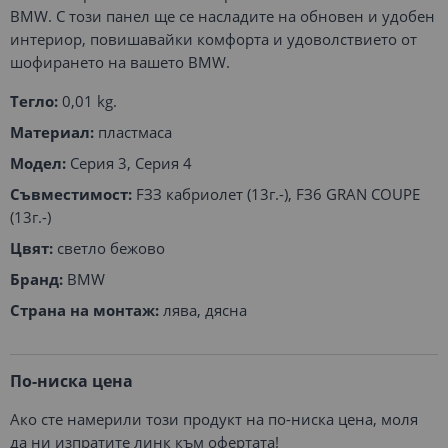
BMW. С този панел ще се насладите на обновен и удобен
интериор, повишавайки комфорта и удоволствието от
шофирането на вашето BMW.
Тегло:
0,01 kg.
Материал:
пластмаса
Модел:
Серия 3, Серия 4
Съвместимост:
FЗЗ кабриолет (13г.-), FЗ6 GRAN COUPE
(13г.-)
Цвят:
светло бежово
Бранд:
BMW
Страна на монтаж:
лява, дясна
По-ниска цена
Ако сте намерили този продукт на по-ниска цена, моля
да ни изпратите линк към офертата!