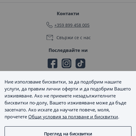
Контакти
+359 899 458 005
Свържи се с нас
Последвайте ни
Ние използваме бисквитки, за да подобрим нашите
Начини на плащане
услуги, да правим лични оферти и да подобрим Вашето
изживяване. Ако не приемете незадължителните
бисквитки по-долу, Вашето изживяване може да бъде
засегнато. Ако искате да научите повече, моля,
прочетете
Общи условия за ползване и бисквитки
.
Начини на доставка
Преглед на бисквитки