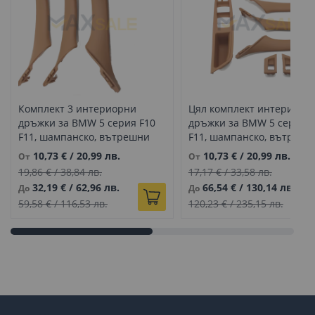
Комплект 3 интериорни
Цял комплект интериорн
дръжки за BMW 5 серия F10
дръжки за BMW 5 серия F
F11, шампанско, вътрешни
F11, шампанско, вътрешн
части
части
10,73 €
/
20,99 лв.
10,73 €
/
20,99 лв.
От
От
19,86 €
/
38,84 лв.
17,17 €
/
33,58 лв.
32,19 €
/
62,96 лв.
66,54 €
/
130,14 лв.
До
До
59,58 €
/
116,53 лв.
120,23 €
/
235,15 лв.