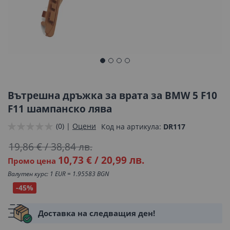
Преминете
към
началото
Вътрешна дръжка за врата за BMW 5 F10
на
F11 шампанско лява
галерия
(0) |
Оцени
Код на артикула
DR117
със
снимки
19,86 €
/
38,84 лв.
10,73 €
/
20,99 лв.
Промо цена
Валутен курс: 1 EUR = 1.95583 BGN
-45%
Доставка на следващия ден!