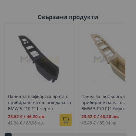
Свързани продукти
Панел за шофьорска врата с
Панел за шофьорска врат
прибиране на ел. огледала за
прибиране на ел. огледал
BMW 5 F10 F11 черно
BMW 5 F10 F11 бежово
Промо
Промо
23,62 €
/
46,20 лв.
23,62 €
/
46,20 лв.
цена
цена
42,94 €
/
83,98 лв.
43,48 €
/
85,04 лв.