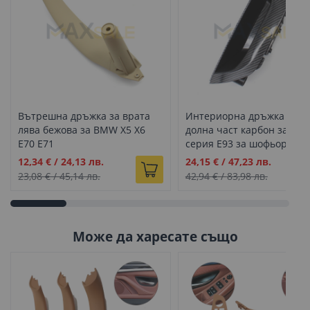
Вътрешна дръжка за врата
Интериорна дръжка / па
лява бежова за BMW X5 X6
долна част карбон за BM
E70 E71
серия E93 за шофьорска
врата
Промо
Промо
12,34 €
/
24,13 лв.
24,15 €
/
47,23 лв.
цена
цена
23,08 €
/
45,14 лв.
42,94 €
/
83,98 лв.
Може да харесате също